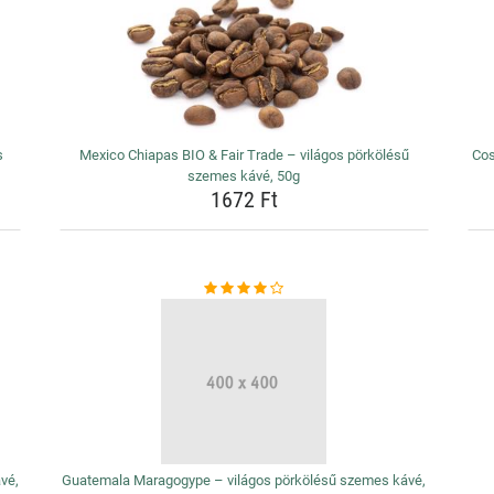
s
Mexico Chiapas BIO & Fair Trade – világos pörkölésű
Cos
szemes kávé, 50g
1672 Ft
vé,
Guatemala Maragogype – világos pörkölésű szemes kávé,