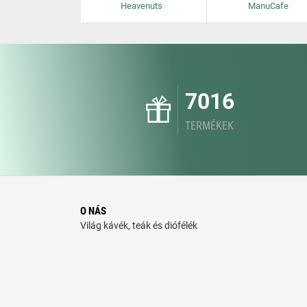
Heavenuts
ManuCafe
7016
TERMÉKEK
O NÁS
Világ kávék, teák és diófélék