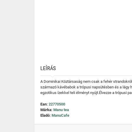
LEÍRÁS
A Dominikai Köztársaság nem csak a fehér strandokról, 
származó kávébabok a trópusi napsütésben és a lágy he
egzotikus ízekkel teli élményt nyújt.Élvezze a trópusi 
Ean:
22770500
Márka:
Manu tea
Eladó:
ManuCafe