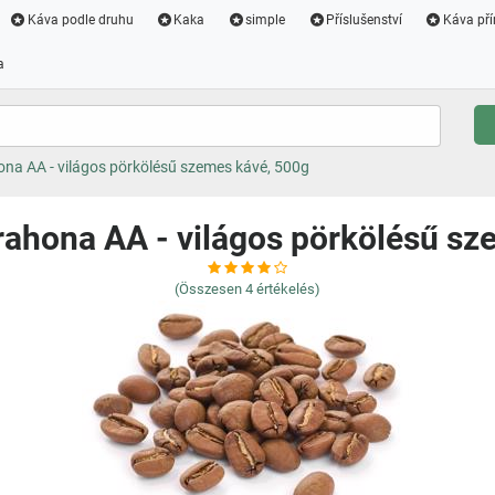
Káva podle druhu
Kaka
simple
Příslušenství
Káva pří
a
na AA - világos pörkölésű szemes kávé, 500g
ahona AA - világos pörkölésű sz
(Összesen
4
értékelés)