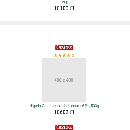
250g
10100 Ft
ÚJDONSÁG
Nigeria Origin csokoládé lencse 64%, 500g
10602 Ft
ÚJDONSÁG