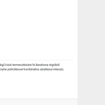
nőségű kávé termesztésére?A Barahona régióból
yhe pörköléssel kombinálva váratlanul intenzív,