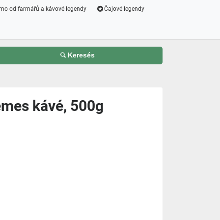
mo od farmářů a kávové legendy
Čajové legendy
Keresés
emes kávé, 500g