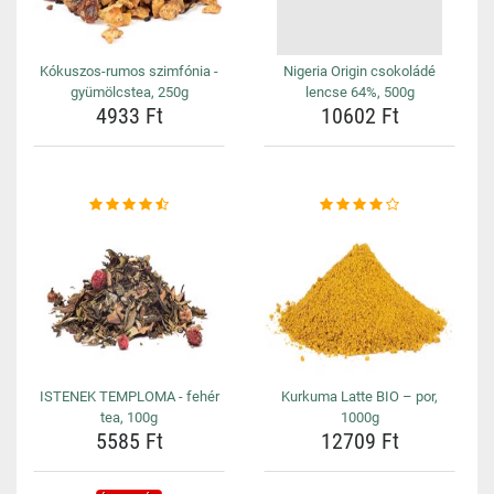
Kókuszos-rumos szimfónia -
Nigeria Origin csokoládé
gyümölcstea, 250g
lencse 64%, 500g
4933 Ft
10602 Ft
ISTENEK TEMPLOMA - fehér
Kurkuma Latte BIO – por,
tea, 100g
1000g
5585 Ft
12709 Ft