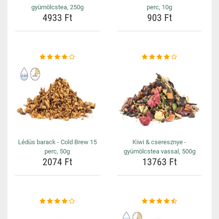
gyümölcstea, 250g
perc, 10g
4933 Ft
903 Ft
Lédús barack - Cold Brew 15
Kiwi & cseresznye -
perc, 50g
gyümölcstea vassal, 500g
2074 Ft
13763 Ft