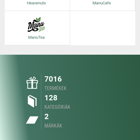
Heavenuts
ManuCafe
ManuTea
7016
TERMÉKEK
128
KATEGÓRIÁK
2
MÁRKÁK