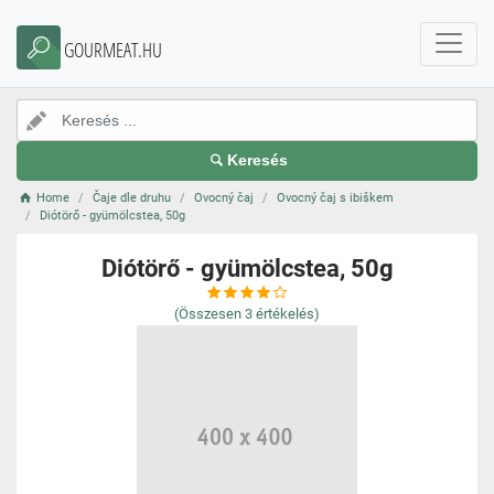
GOURMEAT.HU
Keresés
Home
Čaje dle druhu
Ovocný čaj
Ovocný čaj s ibiškem
Diótörő - gyümölcstea, 50g
Diótörő - gyümölcstea, 50g
(Összesen
3
értékelés)