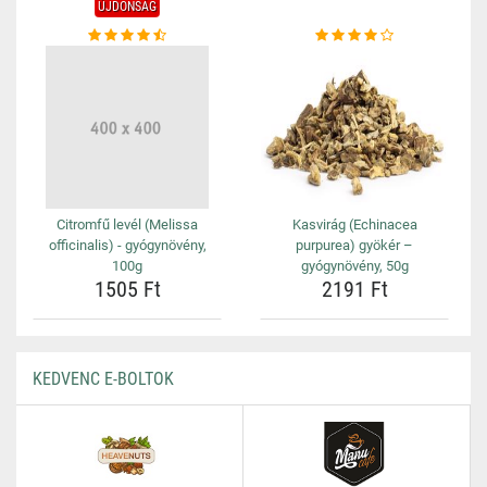
ÚJDONSÁG
Citromfű levél (Melissa
Kasvirág (Echinacea
officinalis) - gyógynövény,
purpurea) gyökér –
100g
gyógynövény, 50g
1505 Ft
2191 Ft
KEDVENC E-BOLTOK