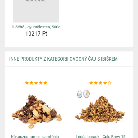
Diótörő - gyümölcstea, 500g
10217 Ft
INNE PRODUKTY Z KATEGORII OVOCNÝ ČAJ S IBIŠKEM
Kókuszos-rumos szimfónia -
Lédús barack - Cold Brew 15