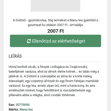
A Diótörő - gyümölcstea, 50g terméket a Manu tea gyártótól a
gourmeat.hu oldalon 2007 Ft - ért találja.
2007 Ft
Ellenőrizd az elérhetőséget
LEÍRÁS
Hóval borított utcák, a fények csillogása és Csajkovszkij
balettjének varázsa, ahol az álmok életre kelnek... és talán még a
játékok is. A Diótörő a csészéjébe az alma és a körte meleg
édességét, egy csipetnyi áfonyát és egy finom fahéjas mandulát
varázsol. Ez egy tea, amely olyan ízű, mint a karácsony, és arra
emlékeztet minket, hogy felnőttként is visszatérhetünk egy
pillanatra abba a világba, ahol csodák történnek.
Ean:
25770050
Márka:
Manu tea