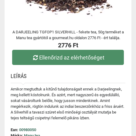
A DARJEELING TGFOP1 SILVERHILL - fekete tea, 50g terméket a
Manu tea gyártótól a gourmeat.hu oldalon 2776 Ft - ért találja.
2776 Ft
Ellenőrizd az elérhetőséget
LEÍRÁS
Amikor megtudtuk a kitűnő tulajdonságait ennek a Darjeelingnek,
meg kellett kóstolnunk. És azért, mert nagyszerű és egyedülálló,
sokat vásároltunk belőle, hogy jusson mindenkinek. Amint
megérkezik, rögtön indulunk az indiai beszerzőnkhöz a friss áruért.
A Silverhill a tavaszi szüret első minőségi osztályát mutatja be
tejes teltségű csipetnyi felemelő pikáns ízben.
Ean:
00980050
Márka:
Manu tea