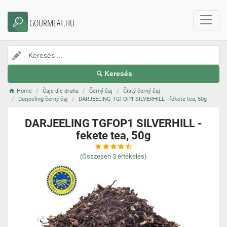
GOURMEAT.HU
Keresés
Home
Čaje dle druhu
Černý čaj
Čistý černý čaj
Darjeeling černý čaj
DARJEELING TGFOP1 SILVERHILL - fekete tea, 50g
DARJEELING TGFOP1 SILVERHILL -
fekete tea, 50g
(Összesen
3
értékelés)