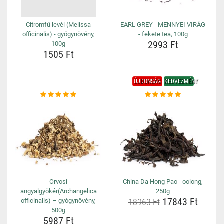
Citromfű levél (Melissa
EARL GREY - MENNYEI VIRÁG
officinalis) - gyógynövény,
- fekete tea, 100g
2993 Ft
100g
1505 Ft
ÚJDONSÁG
KEDVEZMÉNY
Orvosi
China Da Hong Pao - oolong,
angyalgyökér(Archangelica
250g
17843 Ft
officinalis) – gyógynövény,
18963 Ft
500g
5987 Ft