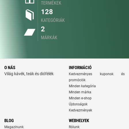
TERMÉKEK
128
KATEGÓRIÁK
2
MÁRKÁK
O NÁS
INFORMÁCIÓ
Világ kávék, teák és diófélék
Kedvezményes kuponok és
promóciók
Minden kategória
Minden márka
Minden e-shop
Újdonságok
Kedvezmények
BLOG
WEBHELYEK
Magazinunk
Rólunk