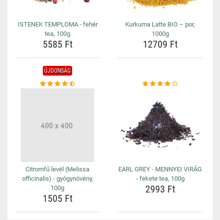
ISTENEK TEMPLOMA - fehér
Kurkuma Latte BIO – por,
tea, 100g
1000g
5585 Ft
12709 Ft
ÚJDONSÁG
Citromfű levél (Melissa
EARL GREY - MENNYEI VIRÁG
officinalis) - gyógynövény,
- fekete tea, 100g
2993 Ft
100g
1505 Ft