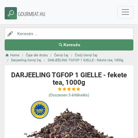
GOURMEAT.HU
Keresés
Home
Čaje dle druhu
Černý čaj
Čistý černý čaj
Darjeeling černý čaj
DARJEELING TGFOP 1 GIELLE - fekete tea, 1000g
DARJEELING TGFOP 1 GIELLE - fekete
tea, 1000g
(Összesen
5
értékelés)