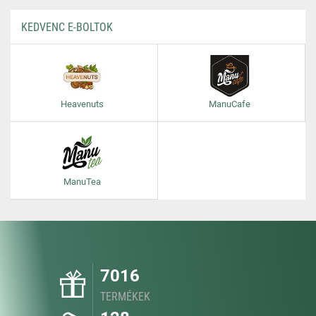
KEDVENC E-BOLTOK
Heavenuts
ManuCafe
ManuTea
7016
TERMÉKEK