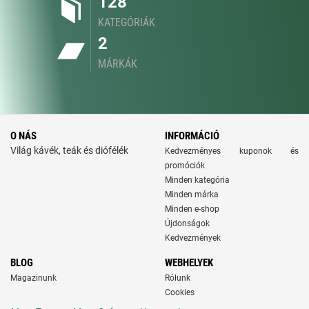
128
KATEGÓRIÁK
2
MÁRKÁK
O NÁS
INFORMÁCIÓ
Világ kávék, teák és diófélék
Kedvezményes kuponok és
promóciók
Minden kategória
Minden márka
Minden e-shop
Újdonságok
Kedvezmények
BLOG
WEBHELYEK
Magazinunk
Rólunk
Cookies