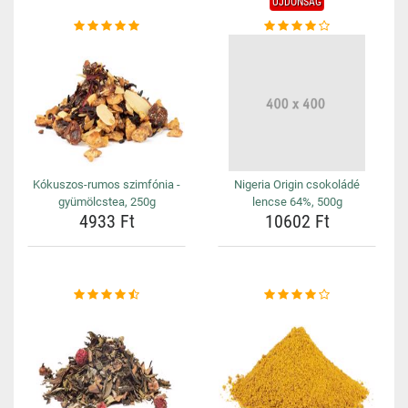
ÚJDONSÁG
Kókuszos-rumos szimfónia -
Nigeria Origin csokoládé
gyümölcstea, 250g
lencse 64%, 500g
4933 Ft
10602 Ft