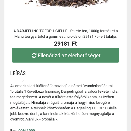
A DARJEELING TGFOP 1 GIELLE - fekete tea, 1000g terméket a
Manu tea gyártótól a gourmeat.hu oldalon 29181 Ft - ért találja.
29181 Ft
Ellenőrizd az elérhetőséget
LEÍRÁS
Az amerikai azt kiáltaná "amazing", a német "wunderbar" és mi
"brutális"! Következő finomság Darjeelingből, a valódi fekete indiai
tea megérkezett. A nevét a tükör tiszta folyóról kapta, az ízében
megtalálja a Himalája virágait, aromája a hegyi friss levegőre
emlékeztet. A teinnek köszönhetően a Darjeeling TGFOP 1 Gielle
jobb kedvre deríti, a tanninoknak köszönhetően megnyugtatja a
gyomrot. Ajánljuk - próbálja ki!
Ean:
00941000