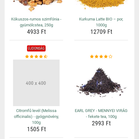
Kókuszos-rumos szimfónia -
Kurkuma Latte BIO – por,
gyümölcstea, 250g
1000g
4933 Ft
12709 Ft
ÚJDONSÁG
Citromfű levél (Melissa
EARL GREY - MENNYEI VIRÁG
officinalis) - gyógynövény,
- fekete tea, 100g
2993 Ft
100g
1505 Ft