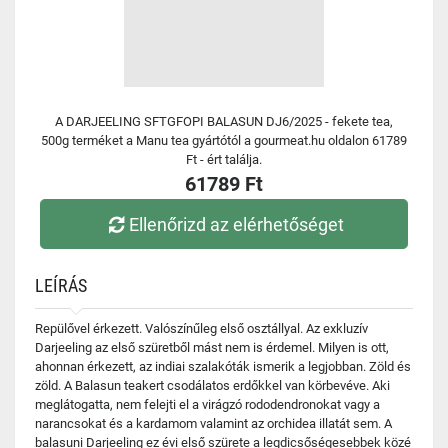
A DARJEELING SFTGFOPI BALASUN DJ6/2025 - fekete tea,
500g terméket a Manu tea gyártótól a gourmeat.hu oldalon 61789
Ft - ért találja.
61789 Ft
Ellenőrizd az elérhetőséget
LEÍRÁS
Repülővel érkezett. Valószínűleg első osztállyal. Az exkluzív
Darjeeling az első szüretből mást nem is érdemel. Milyen is ott,
ahonnan érkezett, az indiai szalakóták ismerik a legjobban. Zöld és
zöld. A Balasun teakert csodálatos erdőkkel van körbevéve. Aki
meglátogatta, nem felejti el a virágzó rododendronokat vagy a
narancsokat és a kardamom valamint az orchidea illatát sem. A
balasuni Darjeeling ez évi első szürete a legdicsőségesebbek közé