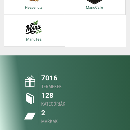
Heavenuts
ManuCafe
ManuTea
7016
TERMÉKEK
128
KATEGÓRIÁK
2
MÁRKÁK