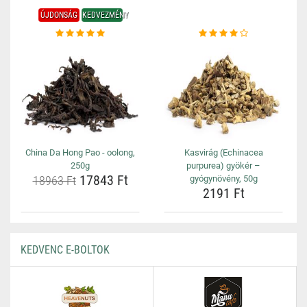
ÚJDONSÁG
KEDVEZMÉNY
China Da Hong Pao - oolong,
Kasvirág (Echinacea
250g
purpurea) gyökér –
17843 Ft
18963 Ft
gyógynövény, 50g
2191 Ft
KEDVENC E-BOLTOK