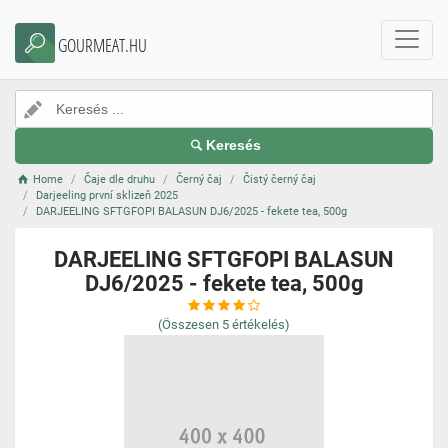
GOURMEAT.HU
Keresés
Home
Čaje dle druhu
Černý čaj
Čistý černý čaj
Darjeeling první sklizeň 2025
DARJEELING SFTGFOPI BALASUN DJ6/2025 - fekete tea, 500g
DARJEELING SFTGFOPI BALASUN
DJ6/2025 - fekete tea, 500g
(Összesen
5
értékelés)