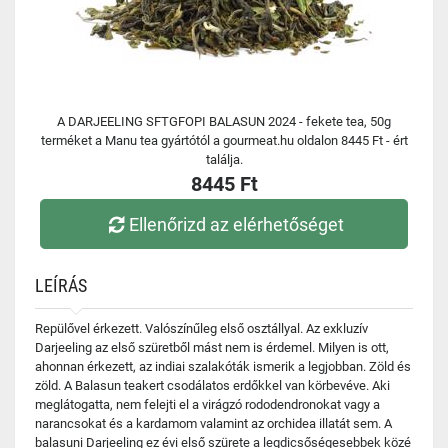
A DARJEELING SFTGFOPI BALASUN 2024 - fekete tea, 50g
terméket a Manu tea gyártótól a gourmeat.hu oldalon 8445 Ft - ért
találja.
8445 Ft
Ellenőrizd az elérhetőséget
LEÍRÁS
Repülővel érkezett. Valószínűleg első osztállyal. Az exkluzív
Darjeeling az első szüretből mást nem is érdemel. Milyen is ott,
ahonnan érkezett, az indiai szalakóták ismerik a legjobban. Zöld és
zöld. A Balasun teakert csodálatos erdőkkel van körbevéve. Aki
meglátogatta, nem felejti el a virágzó rododendronokat vagy a
narancsokat és a kardamom valamint az orchidea illatát sem. A
balasuni Darjeeling ez évi első szürete a legdicsőségesebbek közé