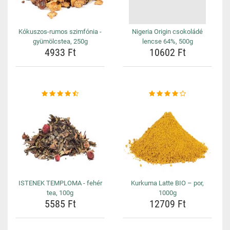
Kókuszos-rumos szimfónia -
Nigeria Origin csokoládé
gyümölcstea, 250g
lencse 64%, 500g
4933 Ft
10602 Ft
ISTENEK TEMPLOMA - fehér
Kurkuma Latte BIO – por,
tea, 100g
1000g
5585 Ft
12709 Ft