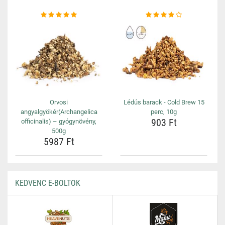
Orvosi
Lédús barack - Cold Brew 15
angyalgyökér(Archangelica
perc, 10g
903 Ft
officinalis) – gyógynövény,
500g
5987 Ft
KEDVENC E-BOLTOK