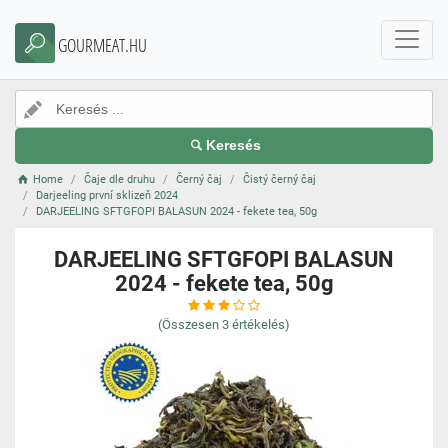
GOURMEAT.HU
Keresés
Home
Čaje dle druhu
Černý čaj
Čistý černý čaj
Darjeeling první sklizeň 2024
DARJEELING SFTGFOPI BALASUN 2024 - fekete tea, 50g
DARJEELING SFTGFOPI BALASUN
2024 - fekete tea, 50g
(Összesen
3
értékelés)