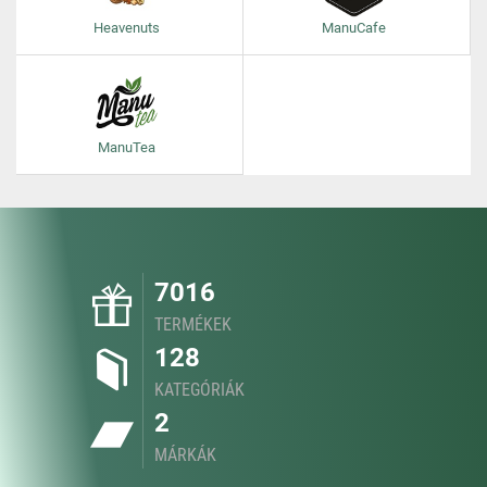
Heavenuts
ManuCafe
ManuTea
7016
TERMÉKEK
128
KATEGÓRIÁK
2
MÁRKÁK