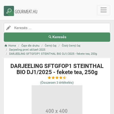
GOURMEAT.HU
Keresés
Home
Čaje dle druhu
Černý čaj
Čistý černý čaj
Darjeeling první sklizeň 2025
DARJEELING SFTGFOP1 STEINTHAL BIO DJ1/2025 - fekete tea, 250g
DARJEELING SFTGFOP1 STEINTHAL
BIO DJ1/2025 - fekete tea, 250g
(Összesen
3
értékelés)