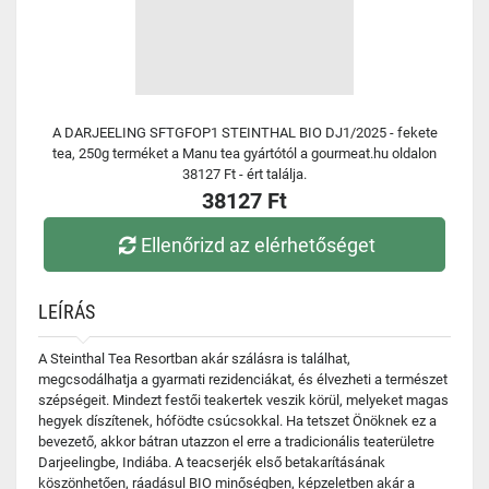
A DARJEELING SFTGFOP1 STEINTHAL BIO DJ1/2025 - fekete
tea, 250g terméket a Manu tea gyártótól a gourmeat.hu oldalon
38127 Ft - ért találja.
38127 Ft
Ellenőrizd az elérhetőséget
LEÍRÁS
A Steinthal Tea Resortban akár szálásra is találhat,
megcsodálhatja a gyarmati rezidenciákat, és élvezheti a természet
szépségeit. Mindezt festői teakertek veszik körül, melyeket magas
hegyek díszítenek, hófödte csúcsokkal. Ha tetszet Önöknek ez a
bevezető, akkor bátran utazzon el erre a tradicionális teaterületre
Darjeelingbe, Indiába. A teacserjék első betakarításának
köszönhetően, ráadásul BIO minőségben, képzeletben akár a