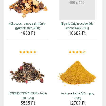
Kókuszos-rumos szimfónia -
Nigeria Origin csokoládé
gyümölcstea, 250g
lencse 64%, 500g
4933 Ft
10602 Ft
ISTENEK TEMPLOMA - fehér
Kurkuma Latte BIO – por,
tea, 100g
1000g
5585 Ft
12709 Ft