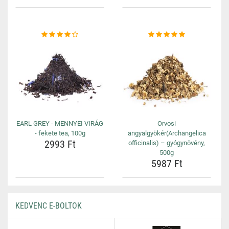
EARL GREY - MENNYEI VIRÁG
Orvosi
- fekete tea, 100g
angyalgyökér(Archangelica
2993 Ft
officinalis) – gyógynövény,
500g
5987 Ft
KEDVENC E-BOLTOK