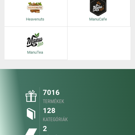
Heavenuts
ManuCafe
ManuTea
7016
TERMÉKEK
128
KATEGÓRIÁK
2