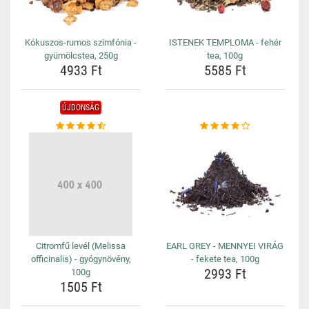
Kókuszos-rumos szimfónia -
ISTENEK TEMPLOMA - fehér
gyümölcstea, 250g
tea, 100g
4933 Ft
5585 Ft
ÚJDONSÁG
Citromfű levél (Melissa
EARL GREY - MENNYEI VIRÁG
officinalis) - gyógynövény,
- fekete tea, 100g
2993 Ft
100g
1505 Ft