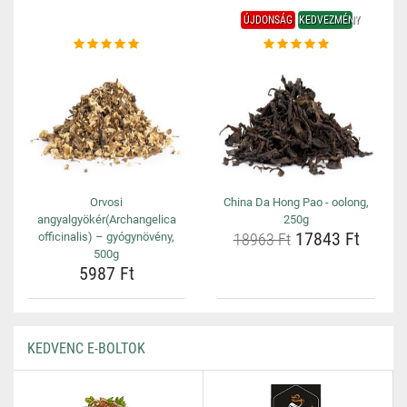
ÚJDONSÁG
KEDVEZMÉNY
Orvosi
China Da Hong Pao - oolong,
angyalgyökér(Archangelica
250g
17843 Ft
officinalis) – gyógynövény,
18963 Ft
500g
5987 Ft
KEDVENC E-BOLTOK