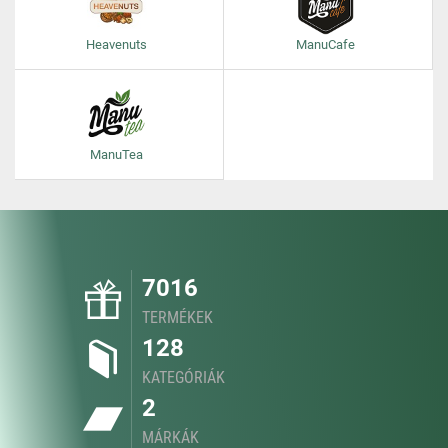
Heavenuts
ManuCafe
ManuTea
7016
TERMÉKEK
128
KATEGÓRIÁK
2
MÁRKÁK