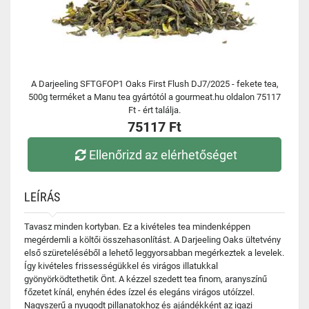
A Darjeeling SFTGFOP1 Oaks First Flush DJ7/2025 - fekete tea,
500g terméket a Manu tea gyártótól a gourmeat.hu oldalon 75117
Ft - ért találja.
75117 Ft
Ellenőrizd az elérhetőséget
LEÍRÁS
Tavasz minden kortyban. Ez a kivételes tea mindenképpen
megérdemli a költői összehasonlítást. A Darjeeling Oaks ültetvény
első szüreteléséből a lehető leggyorsabban megérkeztek a levelek.
Így kivételes frissességükkel és virágos illatukkal
gyönyörködtethetik Önt. A kézzel szedett tea finom, aranyszínű
főzetet kínál, enyhén édes ízzel és elegáns virágos utóízzel.
Nagyszerű a nyugodt pillanatokhoz és ajándékként az igazi