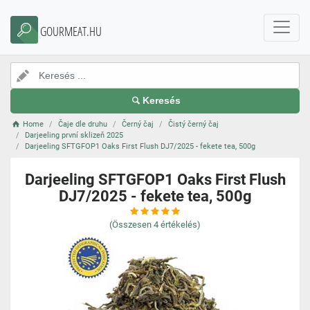
GOURMEAT.HU
Keresés
Home
Čaje dle druhu
Černý čaj
Čistý černý čaj
Darjeeling první sklizeň 2025
Darjeeling SFTGFOP1 Oaks First Flush DJ7/2025 - fekete tea, 500g
Darjeeling SFTGFOP1 Oaks First Flush
DJ7/2025 - fekete tea, 500g
(Összesen
4
értékelés)