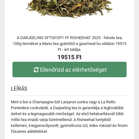
A DARJEELING SFTGFOP1 FF RISHEEHAT 2025 - fekete tea,
100g terméket a Manu tea gyártótól a gourmeat.hu oldalon 19515
Ft - ért találja.
19515 Ft
Ellenőrizd az elérhetőséget
LEÍRÁS
Mint a bor a Champagne-ból Lanjaron sonka vagy a La Rotto
Pontedera csokoládé, a Darjeeling tea is garantálja a legkiválóbb
ízeket és a legmagasabb minőséget. Az első betakarításnál több
millió tea imádó várja türelmetlenül. A Risheehat kertjéből
kellemes, kiegyensúlyozott, gyümölcsös ízű, édes mézzel és finom
fűszeres alátétekkel.