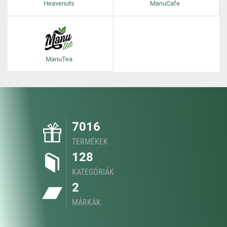
Heavenuts
ManuCafe
ManuTea
7016
TERMÉKEK
128
KATEGÓRIÁK
2
MÁRKÁK