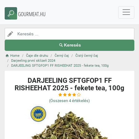
GOURMEAT.HU
Keresés
Home
Čaje dle druhu
Černý čaj
Čistý černý čaj
Darjeeling první sklizeň 2024
DARJEELING SFTGFOP1 FF RISHEEHAT 2025 - fekete tea, 100g
DARJEELING SFTGFOP1 FF
RISHEEHAT 2025 - fekete tea, 100g
(Összesen
4
értékelés)