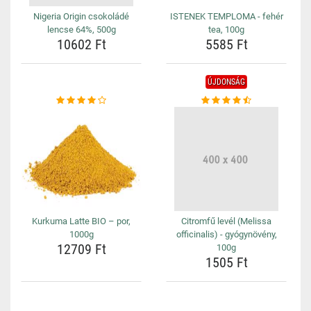
Nigeria Origin csokoládé
ISTENEK TEMPLOMA - fehér
lencse 64%, 500g
tea, 100g
10602 Ft
5585 Ft
ÚJDONSÁG
Kurkuma Latte BIO – por,
Citromfű levél (Melissa
1000g
officinalis) - gyógynövény,
12709 Ft
100g
1505 Ft