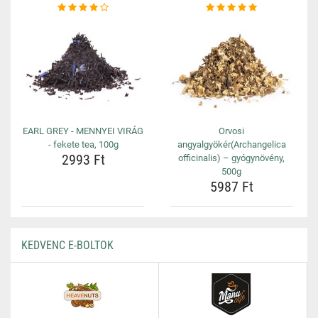
EARL GREY - MENNYEI VIRÁG
Orvosi
- fekete tea, 100g
angyalgyökér(Archangelica
2993 Ft
officinalis) – gyógynövény,
500g
5987 Ft
KEDVENC E-BOLTOK