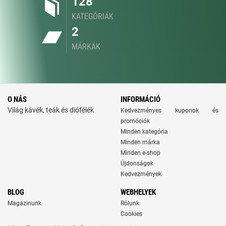
128
KATEGÓRIÁK
2
MÁRKÁK
O NÁS
INFORMÁCIÓ
Világ kávék, teák és diófélék
Kedvezményes kuponok és
promóciók
Minden kategória
Minden márka
Minden e-shop
Újdonságok
Kedvezmények
BLOG
WEBHELYEK
Magazinunk
Rólunk
Cookies