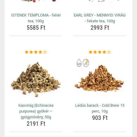
ISTENEK TEMPLOMA - fehér
EARL GREY - MENNYEI VIRÁG
tea, 100g
- fekete tea, 100g
5585 Ft
2993 Ft
Kasvirág (Echinacea
Lédús barack - Cold Brew 15
purpurea) gyökér –
perc, 10g
903 Ft
gyógynövény, 50g
2191 Ft