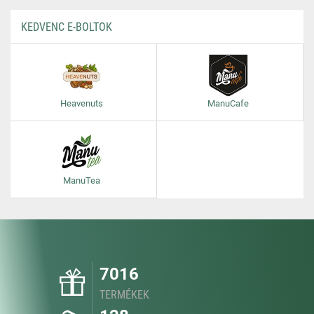
KEDVENC E-BOLTOK
Heavenuts
ManuCafe
ManuTea
7016
TERMÉKEK