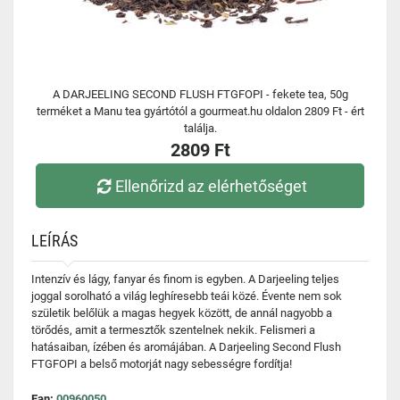
A DARJEELING SECOND FLUSH FTGFOPI - fekete tea, 50g
terméket a Manu tea gyártótól a gourmeat.hu oldalon 2809 Ft - ért
találja.
2809 Ft
Ellenőrizd az elérhetőséget
LEÍRÁS
Intenzív és lágy, fanyar és finom is egyben. A Darjeeling teljes
joggal sorolható a világ leghíresebb teái közé. Évente nem sok
születik belőlük a magas hegyek között, de annál nagyobb a
törődés, amit a termesztők szentelnek nekik. Felismeri a
hatásaiban, ízében és aromájában. A Darjeeling Second Flush
FTGFOPI a belső motorját nagy sebességre fordítja!
Ean:
00960050