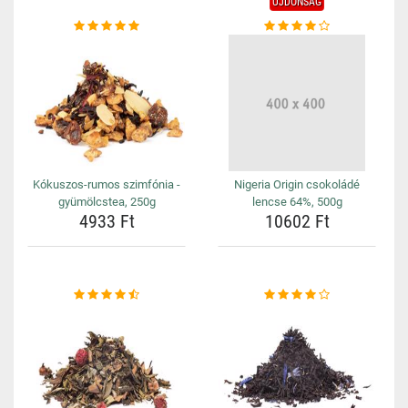
ÚJDONSÁG
Kókuszos-rumos szimfónia -
Nigeria Origin csokoládé
gyümölcstea, 250g
lencse 64%, 500g
4933 Ft
10602 Ft