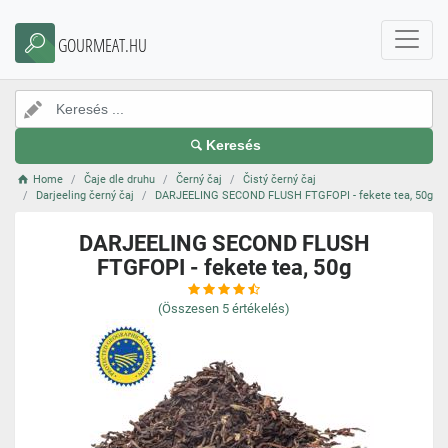
GOURMEAT.HU
Keresés
Home
Čaje dle druhu
Černý čaj
Čistý černý čaj
Darjeeling černý čaj
DARJEELING SECOND FLUSH FTGFOPI - fekete tea, 50g
DARJEELING SECOND FLUSH
FTGFOPI - fekete tea, 50g
(Összesen
5
értékelés)