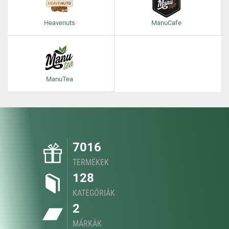
Heavenuts
ManuCafe
ManuTea
7016
TERMÉKEK
128
KATEGÓRIÁK
2
MÁRKÁK