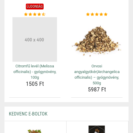
ÚJDONSÁG
Citromfű levél (Melissa
Orvosi
officinalis) - gyógynövény,
angyalgyökér(Archangelica
100g
officinalis) – gyógynövény,
1505 Ft
500g
5987 Ft
KEDVENC E-BOLTOK