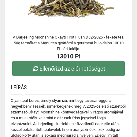
A Darjeeling Moonshine Okayti First Flush DJ2/2025 - fekete tea,
50g terméket a Manu tea gyártótól a gourmeat.hu oldalon 13010
Ft - ért találja.
13010 Ft
Ellenőrizd az elérhetőséget
LEÍRÁS
Olyan teát keres, amely olyan ízű, mint egy tavaszi reggel a
hegyekben? Tessék, ismerkedjenek meg. A 2025-ös első szüretből
származó Okayti Moonshine könnyedségével, virágos aromájával
és a muskotály, valamint a citrusok friss jegyeivel fogja
elvarázsolni. A darjeeling-i kertekben közvetlenül napkelte után
kézzel betakarított tealevelek finom aranyszínűek, ízük pedig az
utolsó korty után is sokáig megmarad a nyelven. Ez egy limitált