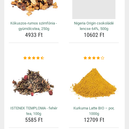
Kókuszos-rumos szimfónia -
Nigeria Origin csokoládé
gyümölcstea, 250g
lencse 64%, 500g
4933 Ft
10602 Ft
ISTENEK TEMPLOMA - fehér
Kurkuma Latte BIO – por,
tea, 100g
1000g
5585 Ft
12709 Ft