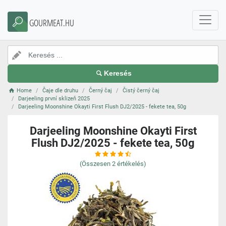
GOURMEAT.HU
Keresés
Home
Čaje dle druhu
Černý čaj
Čistý černý čaj
Darjeeling první sklizeň 2025
Darjeeling Moonshine Okayti First Flush DJ2/2025 - fekete tea, 50g
Darjeeling Moonshine Okayti First
Flush DJ2/2025 - fekete tea, 50g
(Összesen
2
értékelés)