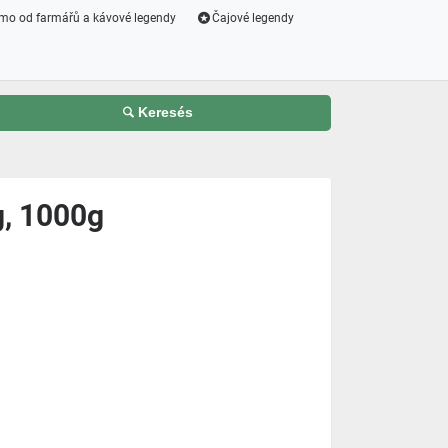
mo od farmářů a kávové legendy
Čajové legendy
Keresés
g, 1000g