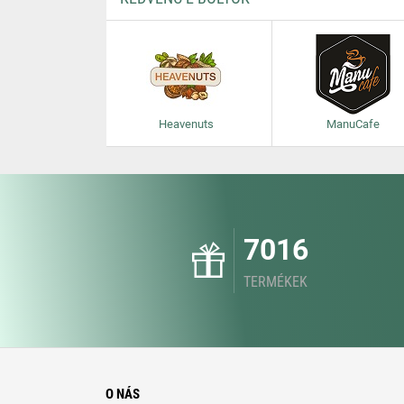
Heavenuts
ManuCafe
7016
TERMÉKEK
O NÁS