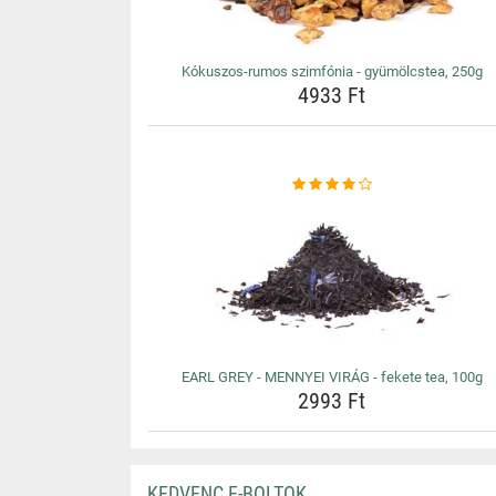
Kókuszos-rumos szimfónia - gyümölcstea, 250g
4933 Ft
EARL GREY - MENNYEI VIRÁG - fekete tea, 100g
2993 Ft
KEDVENC E-BOLTOK