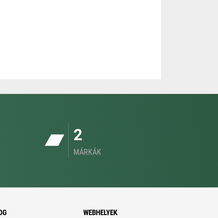
2
MÁRKÁK
OG
WEBHELYEK