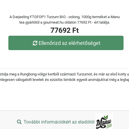
A Darjeeling FTGFOP1 Turzum BIO - oolong, 1000g terméket a Manu
tea gyártótól a gourmeat.hu oldalon 77692 Ft - ért találja.
77692 Ft
Ellenőrizd az elérhetőséget
tolja meg a Rungbong-völgyi kertből származó Turzumot, és már az első korty ut
különlegesen válogatott levelek és ezüstös bimbók egyedi aromájukkal még a le
További információkért az eladótól