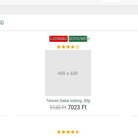
NG
ÚJDONSÁG
KEDVEZMÉNY
Taiwan Gaba oolong, 50g
7023 Ft
9130 Ft