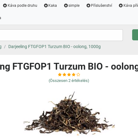
Káva podle druhu
Kaka
simple
Příslušenství
Káva pří
a
g
Darjeeling FTGFOP1 Turzum BIO - oolong, 1000g
ing FTGFOP1 Turzum BIO - oolon
(Összesen
2
értékelés)