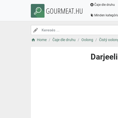
Čaje dle druhu
GOURMEAT.HU
Minden kategóri
Home
Čaje dle druhu
Oolong
Čistý oolon
Darjeel