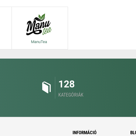
ManuTea
128
KATEGÓRIÁK
INFORMÁCIÓ
BL