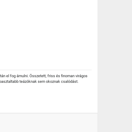
án el fog ámulni. Összetett, friss és finoman virágos
gtapasztaltabb teázóknak sem okoznak csalódást.