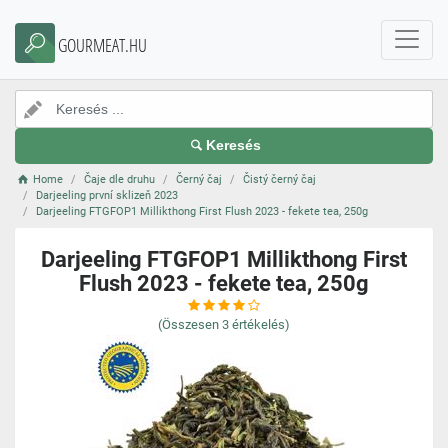
GOURMEAT.HU
Keresés
Home
Čaje dle druhu
Černý čaj
Čistý černý čaj
Darjeeling první sklizeň 2023
Darjeeling FTGFOP1 Millikthong First Flush 2023 - fekete tea, 250g
Darjeeling FTGFOP1 Millikthong First
Flush 2023 - fekete tea, 250g
(Összesen
3
értékelés)