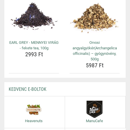
EARL GREY - MENNYEI VIRÁG
Orvosi
- fekete tea, 100g
angyalgyökér(Archangelica
2993 Ft
officinalis) – gyógynövény,
500g
5987 Ft
KEDVENC E-BOLTOK
Heavenuts
ManuCafe