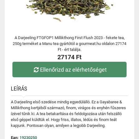
A Darjeeling FTGFOP1 Millikthong First Flush 2023 - fekete tea,
250g terméket a Manu tea gyártótól a gourmeat.hu oldalon 27174
Ft - ért találja.
27174 Ft
Ellenőrizd az elérhetőséget
LEÍRÁS
A Darjeeling első szedése mindig egyedülálló. Ez a Gayabaree &
Millikthong kertjéből származó, finom, virágos és enyhén fűszeres
ízével tűnik ki. A tea betakarítása és feldolgozása után felszálló
első géppel küldtük el. Hogy friss, illatos, lédús és finom teát
kapjunk. Pontosan olyan, amilyen a legjobb Darjeeling.
Ean:
19230250