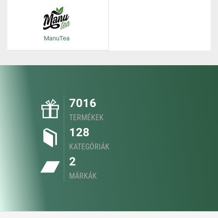
ManuTea
7016
TERMÉKEK
128
KATEGÓRIÁK
2
MÁRKÁK