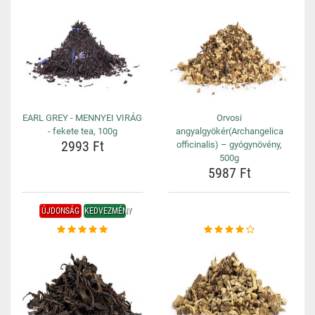
EARL GREY - MENNYEI VIRÁG
Orvosi
- fekete tea, 100g
angyalgyökér(Archangelica
2993 Ft
officinalis) – gyógynövény,
500g
5987 Ft
ÚJDONSÁG
KEDVEZMÉNY