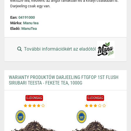
exkluzív tea, kedvenc az angol falvakban és a királyi családban is.
Darjeeling csak egy van.
Ean:
04191000
Márka:
Manu tea
Eladó:
ManuTea
További információkért az eladótól
WARIANTY PRODUKTÓW DARJEELING FTGFOP 1ST FLUSH
SIRUBARI TEESTA - FEKETE TEA, 1000G
ÚJDONSÁG
ÚJDONSÁG