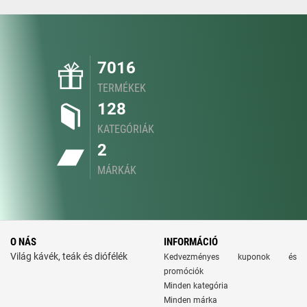
7016
TERMÉKEK
128
KATEGÓRIÁK
2
MÁRKÁK
O NÁS
INFORMÁCIÓ
Világ kávék, teák és diófélék
Kedvezményes kuponok és
promóciók
Minden kategória
Minden márka