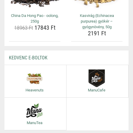
China Da Hong Pao - oolong,
Kasvirág (Echinacea
250g
purpurea) gyökér –
17843 Ft
18963 Ft
gyógynövény, 50g
2191 Ft
KEDVENC E-BOLTOK
Heavenuts
ManuCafe
ManuTea