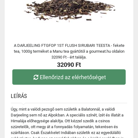
A DARJEELING FTGFOP 1ST FLUSH SIRUBARI TEESTA - fekete
tea, 1000g terméket a Manu tea gyártótól a gourmeat.hu oldalon
32090 Ft - ért találja.
32090 Ft
Ellenőrizd az elérhetőséget
LEÍRÁS
Úgy, mint a valódi pezsgő sem születik a Balatonnál, a valódi
Darjeeling sem nő az Alpokban. A speciális színét, ízét és illatát a
Himalája előhegysége alakítja. Ott kézzel szedik a csinos
szüretelők, ott megy át a fonnyadás folyamatán, tekerésen és
szárításon. Csak Északkelet Indiában születik ez az egyedülálló