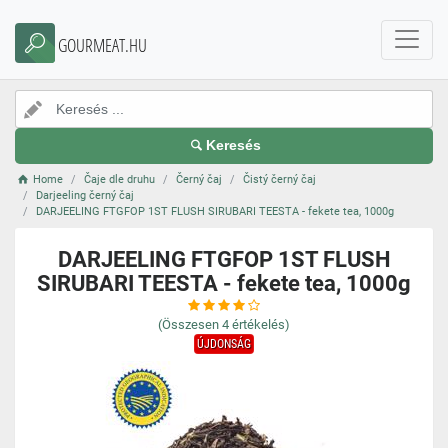
GOURMEAT.HU
Keresés
Home
Čaje dle druhu
Černý čaj
Čistý černý čaj
Darjeeling černý čaj
DARJEELING FTGFOP 1ST FLUSH SIRUBARI TEESTA - fekete tea, 1000g
DARJEELING FTGFOP 1ST FLUSH
SIRUBARI TEESTA - fekete tea, 1000g
(Összesen
4
értékelés)
ÚJDONSÁG