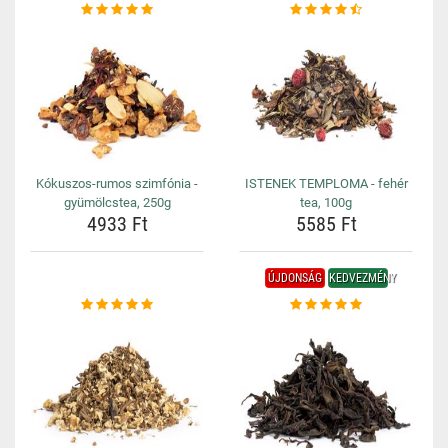
Kókuszos-rumos szimfónia -
ISTENEK TEMPLOMA - fehér
gyümölcstea, 250g
tea, 100g
4933 Ft
5585 Ft
ÚJDONSÁG
KEDVEZMÉNY