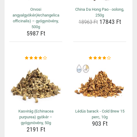
Orvosi
China Da Hong Pao - oolong,
angyalgyökér(Archangelica
250g
17843 Ft
officinalis) – gyógynövény,
18963 Ft
500g
5987 Ft
Kasvirág (Echinacea
Lédús barack - Cold Brew 15
purpurea) gyökér –
perc, 10g
903 Ft
gyógynövény, 50g
2191 Ft