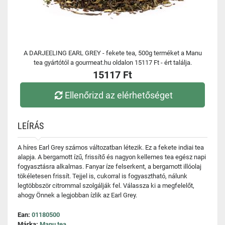
A DARJEELING EARL GREY - fekete tea, 500g terméket a Manu
tea gyártótól a gourmeat.hu oldalon 15117 Ft - ért találja.
15117 Ft
Ellenőrizd az elérhetőséget
LEÍRÁS
A híres Earl Grey számos változatban létezik. Ez a fekete indiai tea
alapja. A bergamott ízű, frissítő és nagyon kellemes tea egész napi
fogyasztásra alkalmas. Fanyar íze felserkent, a bergamott illóolaj
tökéletesen frissít. Tejjel is, cukorral is fogyasztható, nálunk
legtöbbször citrommal szolgálják fel. Válassza ki a megfelelőt,
ahogy Önnek a legjobban ízlik az Earl Grey.
Ean:
01180500
Márka:
Manu tea