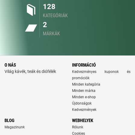
128
KATEGÓRIÁK
2
MÁRKÁK
O NÁS
INFORMÁCIÓ
Világ kávék, teák és diófélék
Kedvezményes kuponok és
promóciók
Minden kategória
Minden márka
Minden e-shop
Újdonságok
Kedvezmények
BLOG
WEBHELYEK
Magazinunk
Rólunk
Cookies