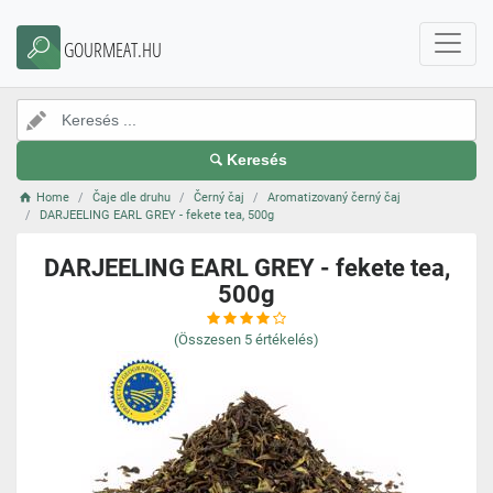
GOURMEAT.HU
Keresés
Home
Čaje dle druhu
Černý čaj
Aromatizovaný černý čaj
DARJEELING EARL GREY - fekete tea, 500g
DARJEELING EARL GREY - fekete tea,
500g
(Összesen
5
értékelés)