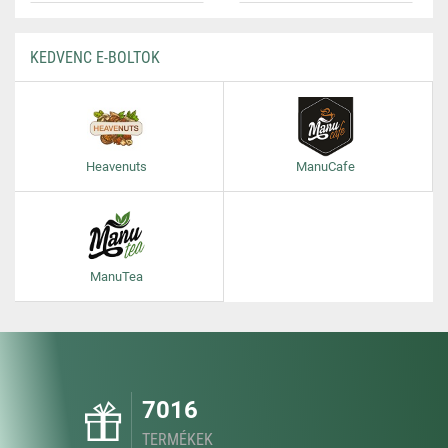
KEDVENC E-BOLTOK
Heavenuts
ManuCafe
ManuTea
7016
TERMÉKEK