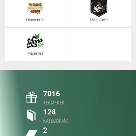
Heavenuts
ManuCafe
ManuTea
7016
TERMÉKEK
128
KATEGÓRIÁK
2