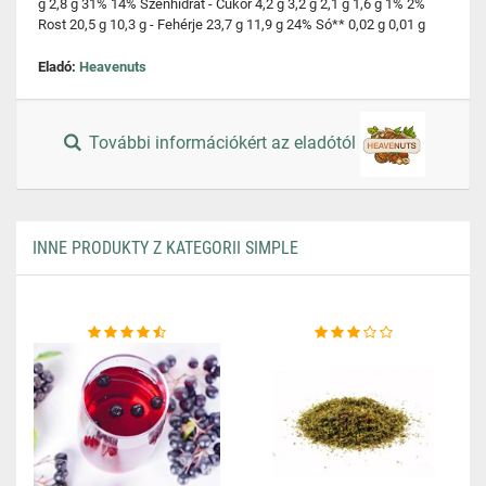
g 2,8 g 31% 14% Szénhidrát - Cukor 4,2 g 3,2 g 2,1 g 1,6 g 1% 2%
Rost 20,5 g 10,3 g - Fehérje 23,7 g 11,9 g 24% Só** 0,02 g 0,01 g
Eladó:
Heavenuts
További információkért az eladótól
INNE PRODUKTY Z KATEGORII SIMPLE