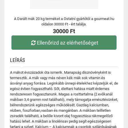
A Darált mák 20 kg terméket a Ostatní gyártótól a gourmeat.hu
oldalon 30000 Ft - ért találja.
30000 Ft
Ellenőrizd az elérhetőséget
LEÍRÁS
A mákot évszázadok óta ismerik. Manapság dísznövényként is
termesztik. A mák vagy más néven kék mák sok vitamin és
ásványi anyag forrása. Leginkább ünnepi ételekhez képzeljük el, de
egész évben fogyasztható. Sőt, élettani hatása miatt érdemes
rendszeresen fogyasztanunk. Magas a rosttartalma (2 evőkanál
mákban 3,4 gramm rost található), mely támogatja emésztésünket,
bélrendszerünk egészséges működését. Gazdag kalciumban,
rézben, foszforban,vasban és mangánban. A mákban telítetlen
zsiradék található, a belőle kivont olaj fogyasztása rákmegelőző
hatású lehet. A mákban a linolénsav pedig segít egészségesen
tartani a szívet. Kalcium – A kalciumnak a csontok szilárdságának