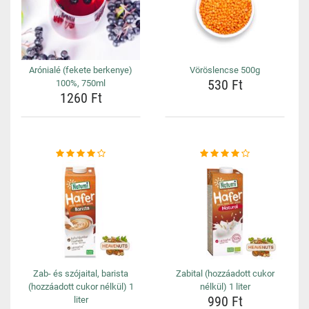
Arónialé (fekete berkenye)
Vöröslencse 500g
530 Ft
100%, 750ml
1260 Ft
Zab- és szójaital, barista
Zabital (hozzáadott cukor
(hozzáadott cukor nélkül) 1
nélkül) 1 liter
990 Ft
liter