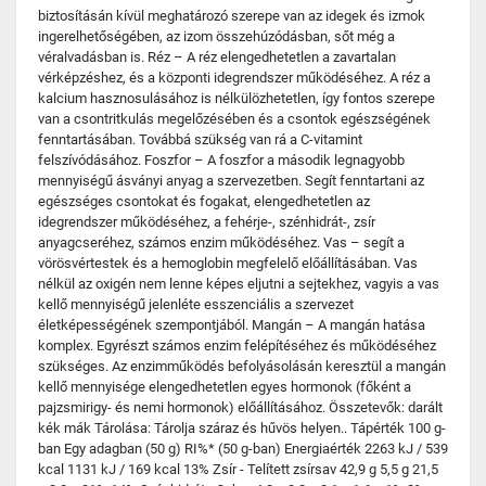
biztosításán kívül meghatározó szerepe van az idegek és izmok
ingerelhetőségében, az izom összehúzódásban, sőt még a
véralvadásban is. Réz – A réz elengedhetetlen a zavartalan
vérképzéshez, és a központi idegrendszer működéséhez. A réz a
kalcium hasznosulásához is nélkülözhetetlen, így fontos szerepe
van a csontritkulás megelőzésében és a csontok egészségének
fenntartásában. Továbbá szükség van rá a C-vitamint
felszívódásához. Foszfor – A foszfor a második legnagyobb
mennyiségű ásványi anyag a szervezetben. Segít fenntartani az
egészséges csontokat és fogakat, elengedhetetlen az
idegrendszer működéséhez, a fehérje-, szénhidrát-, zsír
anyagcseréhez, számos enzim működéséhez. Vas – segít a
vörösvértestek és a hemoglobin megfelelő előállításában. Vas
nélkül az oxigén nem lenne képes eljutni a sejtekhez, vagyis a vas
kellő mennyiségű jelenléte esszenciális a szervezet
életképességének szempontjából. Mangán – A mangán hatása
komplex. Egyrészt számos enzim felépítéséhez és működéséhez
szükséges. Az enzimműködés befolyásolásán keresztül a mangán
kellő mennyisége elengedhetetlen egyes hormonok (főként a
pajzsmirigy- és nemi hormonok) előállításához. Összetevők: darált
kék mák Tárolása: Tárolja száraz és hűvös helyen.. Tápérték 100 g-
ban Egy adagban (50 g) RI%* (50 g-ban) Energiaérték 2263 kJ / 539
kcal 1131 kJ / 169 kcal 13% Zsír - Telített zsírsav 42,9 g 5,5 g 21,5