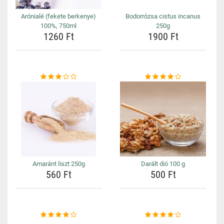
Arónialé (fekete berkenye)
Bodorrózsa cistus incanus
100%, 750ml
250g
1260 Ft
1900 Ft
Amaránt liszt 250g
Darált dió 100 g
560 Ft
500 Ft