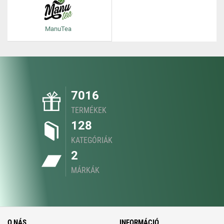
ManuTea
7016
TERMÉKEK
128
KATEGÓRIÁK
2
MÁRKÁK
O NÁS
INFORMÁCIÓ