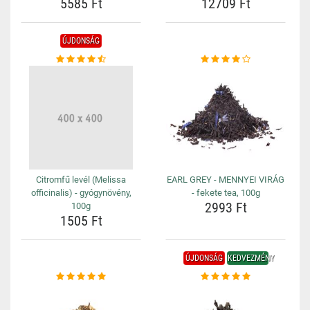
5585 Ft
12709 Ft
ÚJDONSÁG
Citromfű levél (Melissa
EARL GREY - MENNYEI VIRÁG
officinalis) - gyógynövény,
- fekete tea, 100g
2993 Ft
100g
1505 Ft
ÚJDONSÁG
KEDVEZMÉNY