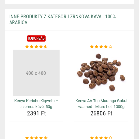
INNE PRODUKTY Z KATEGORII ZRNKOVÁ KÁVA - 100%
ARABICA
ÚJDONSÁG
Kenya Kericho Kiqwetu –
Kenya AA Top Muranga Gakui
szemes kávé, 50g
washed - Micro Lot, 1000g
2391 Ft
26806 Ft