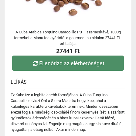
A Cuba Arabica Torquino Caracolillo PB – szemeskávé, 1000g
terméket a Manu tea gyártótól a gourmeat.hu oldalon 27441 Ft -
ért találja.
27441 Ft
Ellenőrizd az elérhetőséget
LEÍRÁS
Ez Kuba íze a leghitelesebb formájában. A Cuba Turquino
Caracolillo elviszi Önt a Sierra Maestra hegyekbe, ahol a
különleges karakterű kávébabok teremnek. Minden csészében
érezni fogja a minőségi csokoládé finom kesernyés ízét, a szárított
gyümölcsök édességét és a híres kubai szivarok illatát idéző,
diszkrét dohányos ízt. Engedje meg magának egy kis kávé rituálét,
nyugodtan, sietség nélkül. Akár minden nap.