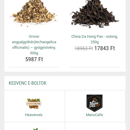
Orvosi
China Da Hong Pao - oolong,
angyalgyökér(Archangelica
250g
17843 Ft
officinalis) – gyógynövény,
18963 Ft
500g
5987 Ft
KEDVENC E-BOLTOK
Heavenuts
ManuCafe