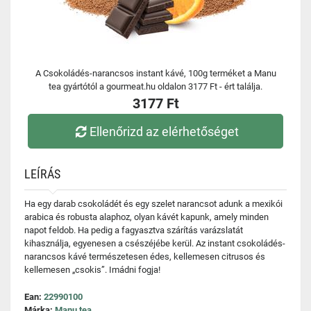
A Csokoládés-narancsos instant kávé, 100g terméket a Manu
tea gyártótól a gourmeat.hu oldalon 3177 Ft - ért találja.
3177 Ft
Ellenőrizd az elérhetőséget
LEÍRÁS
Ha egy darab csokoládét és egy szelet narancsot adunk a mexikói
arabica és robusta alaphoz, olyan kávét kapunk, amely minden
napot feldob. Ha pedig a fagyasztva szárítás varázslatát
kihasználja, egyenesen a csészéjébe kerül. Az instant csokoládés-
narancsos kávé természetesen édes, kellemesen citrusos és
kellemesen „csokis”. Imádni fogja!
Ean:
22990100
Márka:
Manu tea