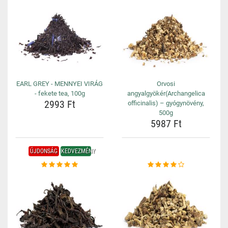
EARL GREY - MENNYEI VIRÁG
Orvosi
- fekete tea, 100g
angyalgyökér(Archangelica
2993 Ft
officinalis) – gyógynövény,
500g
5987 Ft
ÚJDONSÁG
KEDVEZMÉNY