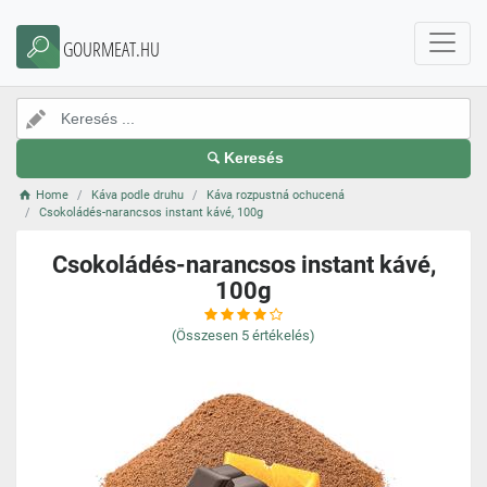
GOURMEAT.HU
Keresés
Home
Káva podle druhu
Káva rozpustná ochucená
Csokoládés-narancsos instant kávé, 100g
Csokoládés-narancsos instant kávé,
100g
(Összesen
5
értékelés)