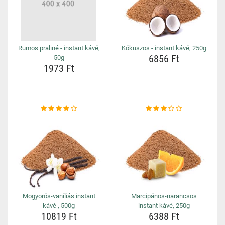
Rumos praliné - instant kávé,
Kókuszos - instant kávé, 250g
6856 Ft
50g
1973 Ft
Mogyorós-vaníliás instant
Marcipános-narancsos
kávé , 500g
instant kávé, 250g
10819 Ft
6388 Ft