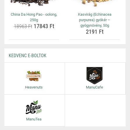
China Da Hong Pao - oolong,
Kasvirág (Echinacea
250g
purpurea) gyökér –
17843 Ft
18963 Ft
gyógynövény, 50g
2191 Ft
KEDVENC E-BOLTOK
Heavenuts
ManuCafe
ManuTea