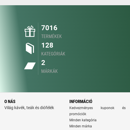
7016
TERMÉKEK
128
KATEGÓRIÁK
2
MÁRKÁK
O NÁS
INFORMÁCIÓ
Világ kávék, teák és diófélék
Kedvezményes kuponok és
promóciók
Minden kategória
Minden márka