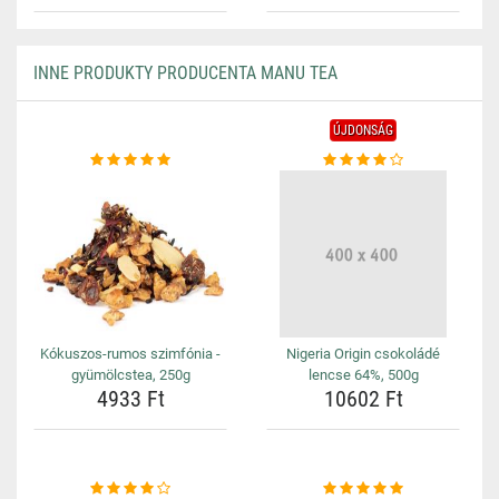
INNE PRODUKTY PRODUCENTA MANU TEA
ÚJDONSÁG
Kókuszos-rumos szimfónia -
Nigeria Origin csokoládé
gyümölcstea, 250g
lencse 64%, 500g
4933 Ft
10602 Ft