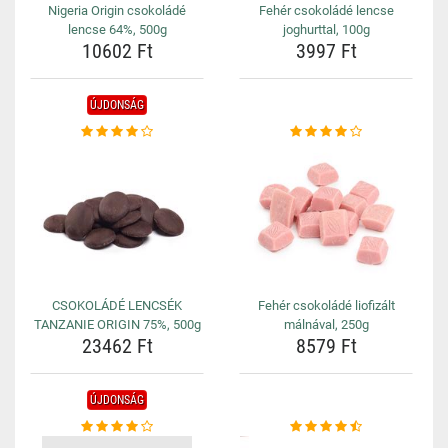
Nigeria Origin csokoládé
Fehér csokoládé lencse
lencse 64%, 500g
joghurttal, 100g
10602 Ft
3997 Ft
ÚJDONSÁG
CSOKOLÁDÉ LENCSÉK
Fehér csokoládé liofizált
TANZANIE ORIGIN 75%, 500g
málnával, 250g
23462 Ft
8579 Ft
ÚJDONSÁG