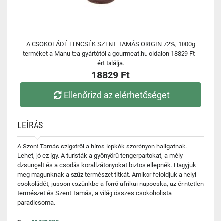
A CSOKOLÁDÉ LENCSÉK SZENT TAMÁS ORIGIN 72%, 1000g
terméket a Manu tea gyártótól a gourmeat.hu oldalon 18829 Ft -
ért találja.
18829 Ft
Ellenőrizd az elérhetőséget
LEÍRÁS
A Szent Tamás szigetről a híres lepkék szerényen hallgatnak.
Lehet, jó ez így. A turisták a gyönyörű tengerpartokat, a mély
dzsungelt és a csodás korallzátonyokat biztos ellepnék. Hagyjuk
meg magunknak a szűz természet titkát. Amikor feloldjuk a helyi
csokoládét, jusson eszünkbe a forró afrikai napocska, az érintetlen
természet és Szent Tamás, a világ összes csokoholista
paradicsoma.