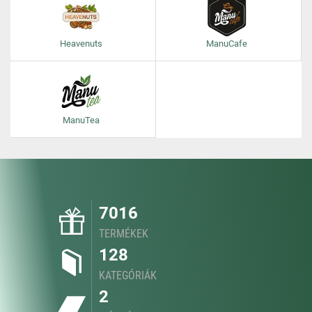
Heavenuts
ManuCafe
ManuTea
7016
TERMÉKEK
128
KATEGÓRIÁK
2