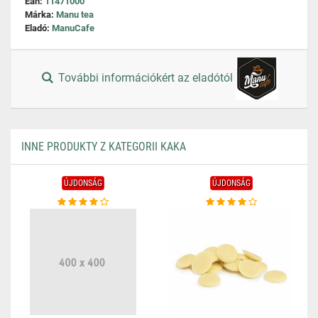
Ean:
11471000
Márka:
Manu tea
Eladó:
ManuCafe
További információkért az eladótól
INNE PRODUKTY Z KATEGORII KAKA
ÚJDONSÁG
ÚJDONSÁG