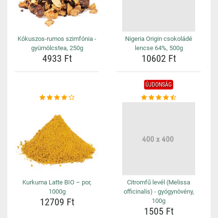
Kókuszos-rumos szimfónia -
Nigeria Origin csokoládé
gyümölcstea, 250g
lencse 64%, 500g
4933 Ft
10602 Ft
ÚJDONSÁG
Kurkuma Latte BIO – por,
Citromfű levél (Melissa
1000g
officinalis) - gyógynövény,
12709 Ft
100g
1505 Ft