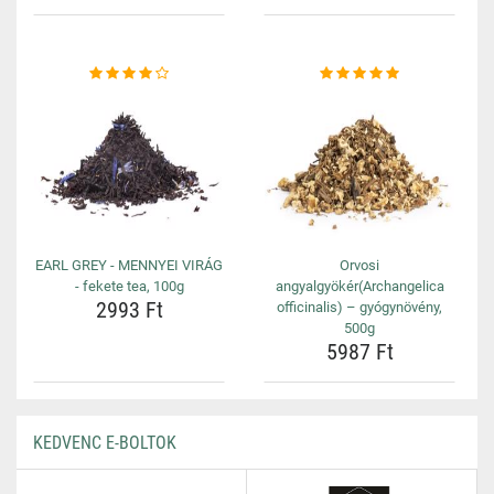
EARL GREY - MENNYEI VIRÁG
Orvosi
- fekete tea, 100g
angyalgyökér(Archangelica
2993 Ft
officinalis) – gyógynövény,
500g
5987 Ft
KEDVENC E-BOLTOK