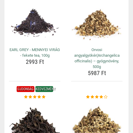
EARL GREY - MENNYEI VIRÁG
Orvosi
- fekete tea, 100g
angyalgyökér(Archangelica
2993 Ft
officinalis) – gyógynövény,
500g
5987 Ft
ÚJDONSÁG
KEDVEZMÉNY