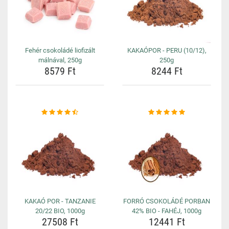
Fehér csokoládé liofizált
KAKAÓPOR - PERU (10/12),
málnával, 250g
250g
8579 Ft
8244 Ft
KAKAÓ POR - TANZANIE
FORRÓ CSOKOLÁDÉ PORBAN
20/22 BIO, 1000g
42% BIO - FAHÉJ, 1000g
27508 Ft
12441 Ft