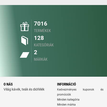
7016
TERMÉKEK
128
KATEGÓRIÁK
2
MÁRKÁK
O NÁS
INFORMÁCIÓ
Világ kávék, teák és diófélék
Kedvezményes kuponok és
promóciók
Minden kategória
Minden márka