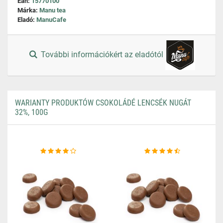
Ean:
15770100
Márka:
Manu tea
Eladó:
ManuCafe
További információkért az eladótól
WARIANTY PRODUKTÓW CSOKOLÁDÉ LENCSÉK NUGÁT
32%, 100G