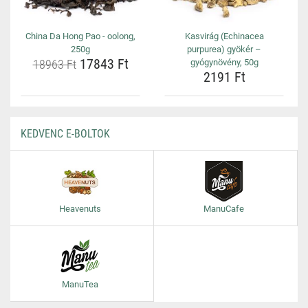
China Da Hong Pao - oolong,
Kasvirág (Echinacea
250g
purpurea) gyökér –
17843 Ft
18963 Ft
gyógynövény, 50g
2191 Ft
KEDVENC E-BOLTOK
Heavenuts
ManuCafe
ManuTea