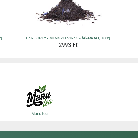
0g
EARL GREY - MENNYEI VIRÁG - fekete tea, 100g
2993 Ft
ManuTea