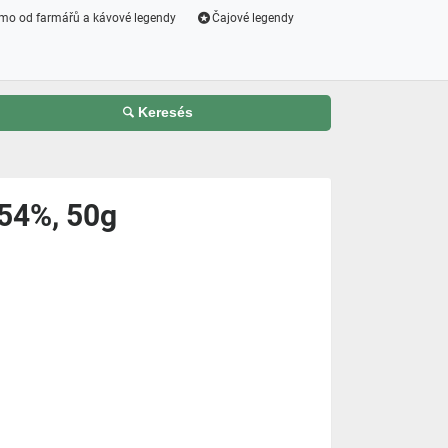
mo od farmářů a kávové legendy
Čajové legendy
Keresés
54%, 50g