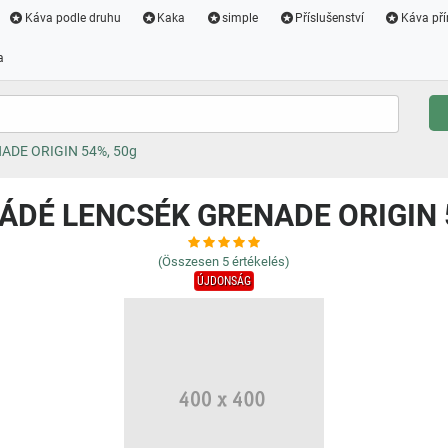
Káva podle druhu
Kaka
simple
Příslušenství
Káva pří
a
DE ORIGIN 54%, 50g
DÉ LENCSÉK GRENADE ORIGIN 
(Összesen
5
értékelés)
ÚJDONSÁG