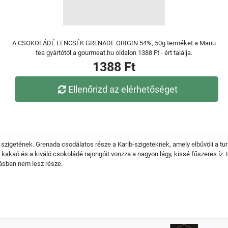
A CSOKOLÁDÉ LENCSÉK GRENADE ORIGIN 54%, 50g terméket a Manu
tea gyártótól a gourmeat.hu oldalon 1388 Ft - ért találja.
1388 Ft
Ellenőrizd az elérhetőséget
szigetének. Grenada csodálatos része a Karib-szigeteknek, amely elbűvöli a turi
akaó és a kiváló csokoládé rajongóit vonzza a nagyon lágy, kissé fűszeres íz. 
dásban nem lesz része.