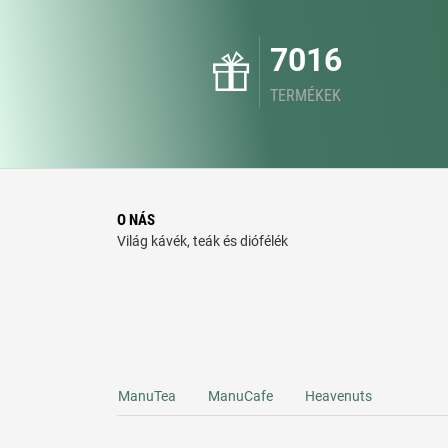
7016
TERMÉKEK
O NÁS
Világ kávék, teák és diófélék
ManuTea
ManuCafe
Heavenuts