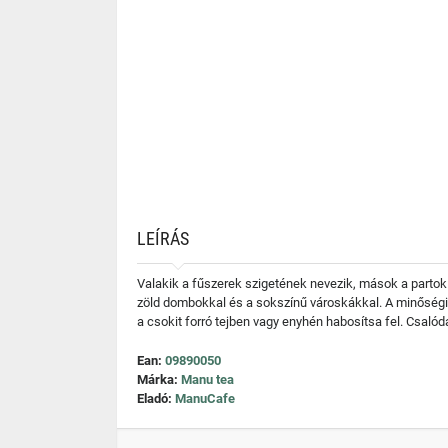
LEÍRÁS
Valakik a fűszerek szigetének nevezik, mások a partok 
zöld dombokkal és a sokszínű városkákkal. A minőségi k
a csokit forró tejben vagy enyhén habosítsa fel. Csaló
Ean:
09890050
Márka:
Manu tea
Eladó:
ManuCafe