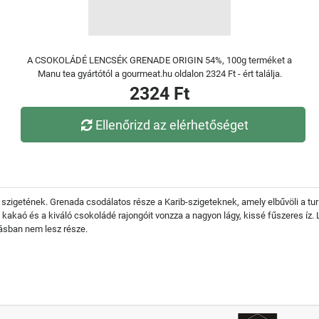
A CSOKOLÁDÉ LENCSÉK GRENADE ORIGIN 54%, 100g terméket a
Manu tea gyártótól a gourmeat.hu oldalon 2324 Ft - ért találja.
2324 Ft
Ellenőrizd az elérhetőséget
szigetének. Grenada csodálatos része a Karib-szigeteknek, amely elbűvöli a turi
akaó és a kiváló csokoládé rajongóit vonzza a nagyon lágy, kissé fűszeres íz. 
dásban nem lesz része.