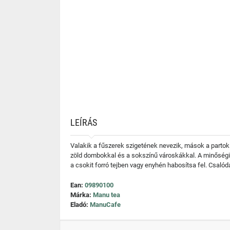
LEÍRÁS
Valakik a fűszerek szigetének nevezik, mások a partok 
zöld dombokkal és a sokszínű városkákkal. A minőségi k
a csokit forró tejben vagy enyhén habosítsa fel. Csaló
Ean:
09890100
Márka:
Manu tea
Eladó:
ManuCafe