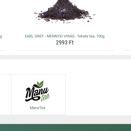
0g
EARL GREY - MENNYEI VIRÁG - fekete tea, 100g
2993 Ft
ManuTea