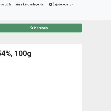
mo od farmářů a kávové legendy
Čajové legendy
Keresés
4%, 100g