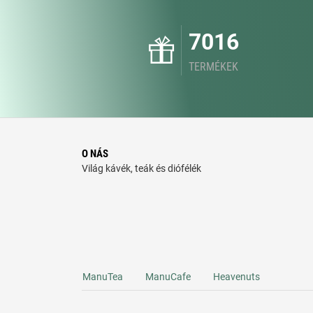
7016
TERMÉKEK
O NÁS
Világ kávék, teák és diófélék
ManuTea
ManuCafe
Heavenuts