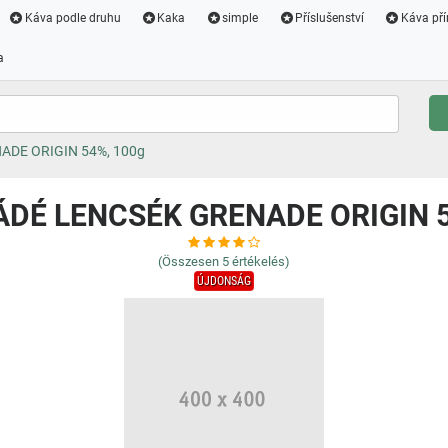
Káva podle druhu
Kaka
simple
Příslušenství
Káva pří
a
DE ORIGIN 54%, 100g
DÉ LENCSÉK GRENADE ORIGIN 5
(Összesen
5
értékelés)
ÚJDONSÁG