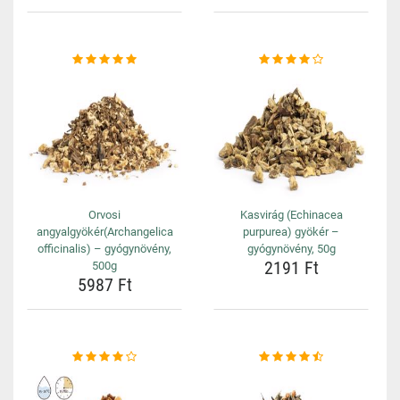
Orvosi
Kasvirág (Echinacea
angyalgyökér(Archangelica
purpurea) gyökér –
officinalis) – gyógynövény,
gyógynövény, 50g
2191 Ft
500g
5987 Ft