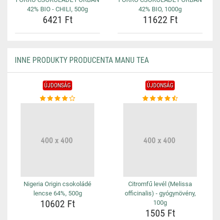
42% BIO - CHILI, 500g
42% BIO, 1000g
6421 Ft
11622 Ft
INNE PRODUKTY PRODUCENTA MANU TEA
ÚJDONSÁG
ÚJDONSÁG
Nigeria Origin csokoládé
Citromfű levél (Melissa
lencse 64%, 500g
officinalis) - gyógynövény,
10602 Ft
100g
1505 Ft