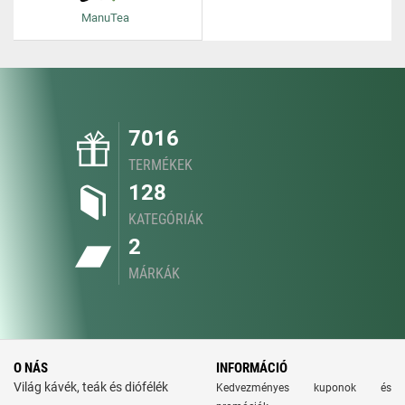
ManuTea
7016
TERMÉKEK
128
KATEGÓRIÁK
2
MÁRKÁK
O NÁS
INFORMÁCIÓ
Világ kávék, teák és diófélék
Kedvezményes kuponok és