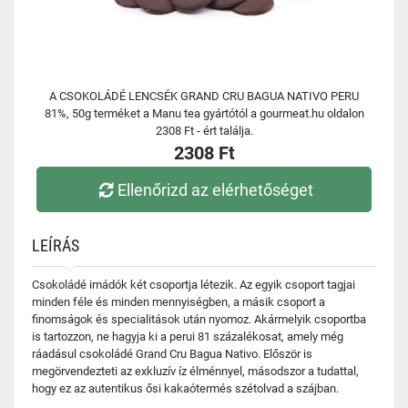
A CSOKOLÁDÉ LENCSÉK GRAND CRU BAGUA NATIVO PERU
81%, 50g terméket a Manu tea gyártótól a gourmeat.hu oldalon
2308 Ft - ért találja.
2308 Ft
Ellenőrizd az elérhetőséget
LEÍRÁS
Csokoládé imádók két csoportja létezik. Az egyik csoport tagjai
minden féle és minden mennyiségben, a másik csoport a
finomságok és specialitások után nyomoz. Akármelyik csoportba
is tartozzon, ne hagyja ki a perui 81 százalékosat, amely még
ráadásul csokoládé Grand Cru Bagua Nativo. Először is
megörvendezteti az exkluzív íz élménnyel, másodszor a tudattal,
hogy ez az autentikus ősi kakaótermés szétolvad a szájban.