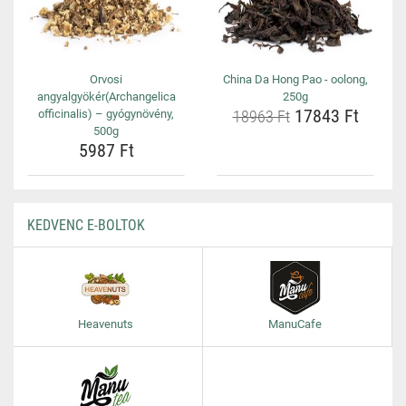
Orvosi
China Da Hong Pao - oolong,
angyalgyökér(Archangelica
250g
17843 Ft
officinalis) – gyógynövény,
18963 Ft
500g
5987 Ft
KEDVENC E-BOLTOK
Heavenuts
ManuCafe