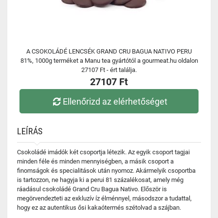
A CSOKOLÁDÉ LENCSÉK GRAND CRU BAGUA NATIVO PERU
81%, 1000g terméket a Manu tea gyártótól a gourmeat.hu oldalon
27107 Ft - ért találja.
27107 Ft
Ellenőrizd az elérhetőséget
LEÍRÁS
Csokoládé imádók két csoportja létezik. Az egyik csoport tagjai
minden féle és minden mennyiségben, a másik csoport a
finomságok és specialitások után nyomoz. Akármelyik csoportba
is tartozzon, ne hagyja ki a perui 81 százalékosat, amely még
ráadásul csokoládé Grand Cru Bagua Nativo. Először is
megörvendezteti az exkluzív íz élménnyel, másodszor a tudattal,
hogy ez az autentikus ősi kakaótermés szétolvad a szájban.