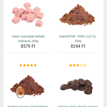
Fehér csokoládé liofizált
KAKAÓPOR - PERU (10/12),
málnával, 250g
250g
8579 Ft
8244 Ft
FORRÓ CSOKOLÁDÉ PORBAN
CSOKOLÁDÉ LENCSE GHANA