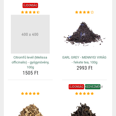
ÚJDONSÁG
Citromfű levél (Melissa
EARL GREY - MENNYEI VIRÁG
officinalis) - gyógynövény,
- fekete tea, 100g
2993 Ft
100g
1505 Ft
ÚJDONSÁG
KEDVEZMÉNY