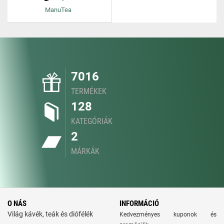
ManuTea
7016
TERMÉKEK
128
KATEGÓRIÁK
2
MÁRKÁK
O NÁS
INFORMÁCIÓ
Világ kávék, teák és diófélék
Kedvezményes kuponok és