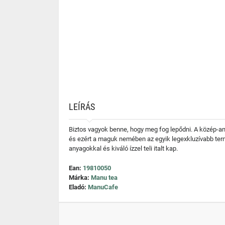
LEÍRÁS
Biztos vagyok benne, hogy meg fog lepődni. A közép-a
és ezért a maguk nemében az egyik legexkluzívabb term
anyagokkal és kiváló ízzel teli italt kap.
Ean:
19810050
Márka:
Manu tea
Eladó:
ManuCafe