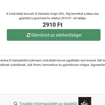
A Csokoládé lencsék El Salvador Origin 65%, 50g terméket a Manu tea
gyártótól a gourmeat.hu oldalon 2910 Ft - ért találja.
2910 Ft
Ellenőrizd az elérhetőséget
merikai El Salvadorból származó csokoládé lencse egyáltalán nem keserű. Bár 
éknek számítanak, ízük finom, harmonikus és gyümölcsös-virágos. Egyszerűen ol
További információkért az eladótól