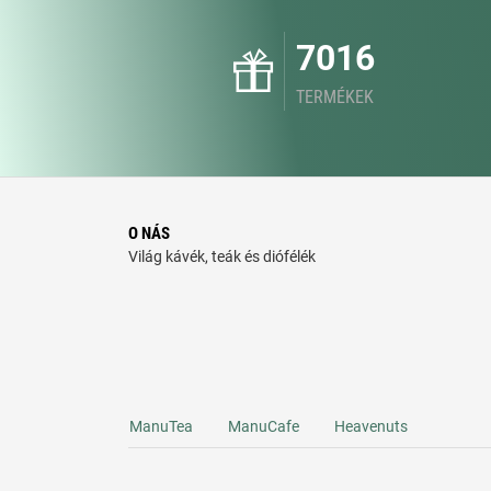
7016
TERMÉKEK
O NÁS
Világ kávék, teák és diófélék
ManuTea
ManuCafe
Heavenuts