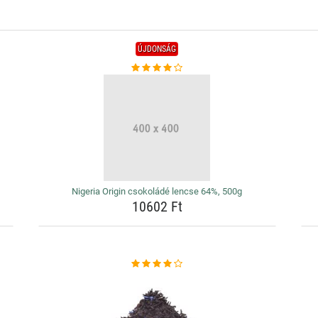
ÚJDONSÁG
Nigeria Origin csokoládé lencse 64%, 500g
10602 Ft