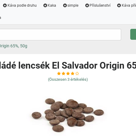
Káva podle druhu
Kaka
simple
Příslušenství
Káva pří
a
Origin 65%, 50g
ádé lencsék El Salvador Origin 6
(Összesen
3
értékelés)