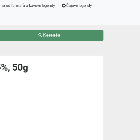
mo od farmářů a kávové legendy
Čajové legendy
Keresés
5%, 50g