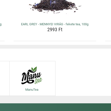
0g
EARL GREY - MENNYEI VIRÁG - fekete tea, 100g
2993 Ft
ManuTea