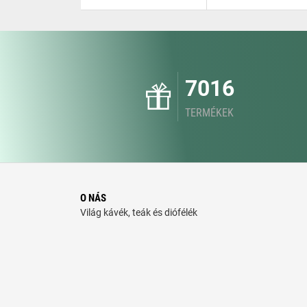
7016
TERMÉKEK
O NÁS
Világ kávék, teák és diófélék