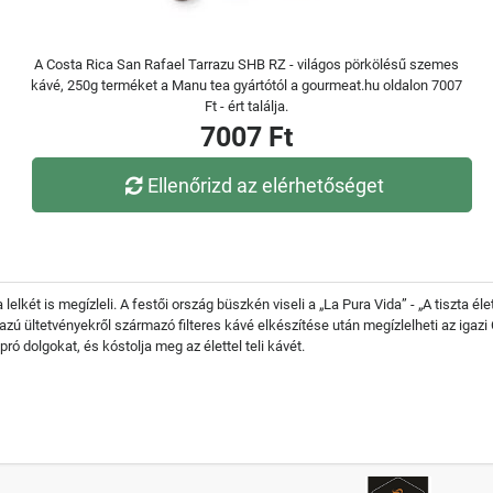
A Costa Rica San Rafael Tarrazu SHB RZ - világos pörkölésű szemes
kávé, 250g terméket a Manu tea gyártótól a gourmeat.hu oldalon 7007
Ft - ért találja.
7007 Ft
Ellenőrizd az elérhetőséget
lelkét is megízleli. A festői ország büszkén viseli a „La Pura Vida” - „A tiszta é
razú ültetvényekről származó filteres kávé elkészítése után megízlelheti az igazi
ró dolgokat, és kóstolja meg az élettel teli kávét.