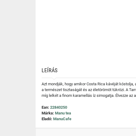
LEÍRÁS
Azt mondják, hogy amikor Costa Rica kávéját kóstolja, a 
a természet tisztaságát és az életörömöt tükrözi. A Tar
míg lelkét a finom karamellás íz simogatja. Élvezze az ap
Ean:
22840250
Márka:
Manu tea
Eladó:
ManuCafe