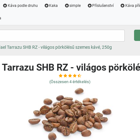
Káva podle druhu
Kaka
simple
Příslušenství
Káva pří
a
ael Tarrazu SHB RZ - világos pörkölésű szemes kávé, 250g
 Tarrazu SHB RZ - világos pörkö
(Összesen
4
értékelés)