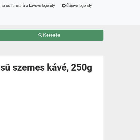
mo od farmářů a kávové legendy
Čajové legendy
Keresés
lésű szemes kávé, 250g