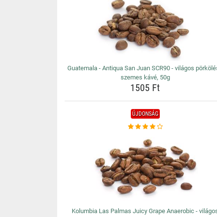
Guatemala - Antiqua San Juan SCR90 - világos pörköl
szemes kávé, 50g
1505 Ft
ÚJDONSÁG
Kolumbia Las Palmas Juicy Grape Anaerobic - világo