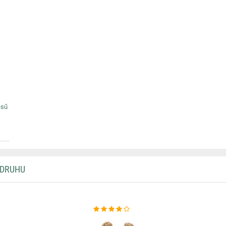
ésű
 DRUHU