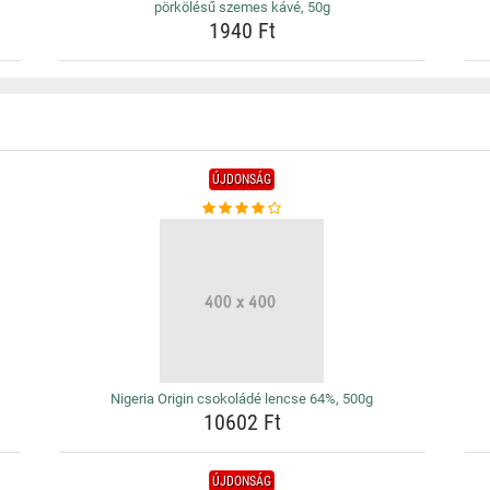
pörkölésű szemes kávé, 50g
1940 Ft
ÚJDONSÁG
Nigeria Origin csokoládé lencse 64%, 500g
10602 Ft
ÚJDONSÁG