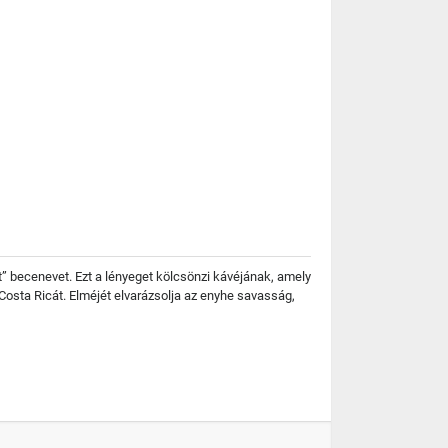
let” becenevet. Ezt a lényeget kölcsönzi kávéjának, amely
 Costa Ricát. Elméjét elvarázsolja az enyhe savasság,