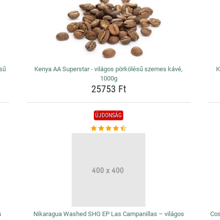
ésű
Kenya AA Superstar - világos pörkölésű szemes kávé,
K
1000g
25753 Ft
ÚJDONSÁG
s
Nikaragua Washed SHG EP Las Campanillas – világos
Cos