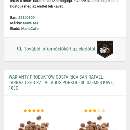
lelkét a finom karamellás íz simogatja. Élvezze az apró dolgokat, és
kóstolja meg az élettel teli kávét.
Ean:
22840100
Márka:
Manu tea
Eladó:
ManuCafe
További információkért az eladótól
WARIANTY PRODUKTÓW COSTA RICA SAN RAFAEL
TARRAZU SHB RZ - VILÁGOS PÖRKÖLÉSŰ SZEMES KÁVÉ,
100G