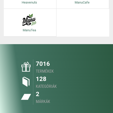
Heavenuts
ManuCafe
ManuTea
7016
TERMÉKEK
128
KATEGÓRIÁK
2
MÁRKÁK