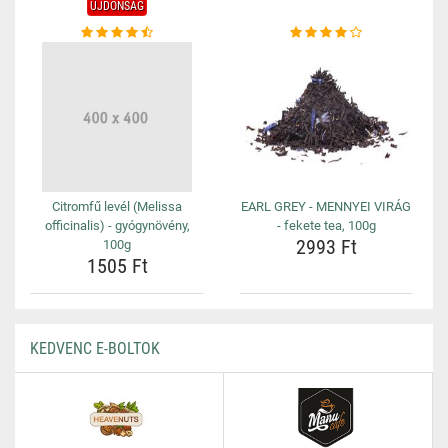
ÚJDONSÁG
Citromfű levél (Melissa
EARL GREY - MENNYEI VIRÁG
officinalis) - gyógynövény,
- fekete tea, 100g
2993 Ft
100g
1505 Ft
KEDVENC E-BOLTOK