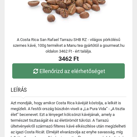
A Costa Rica San Rafael Tarrazu SHB RZ - világos pörkölésű
szemes kávé, 100g terméket a Manu tea gyártótól a gourmeat.hu
oldalon 3462 Ft - ért találja.
3462 Ft
Ellenőrizd az elérhetőséget
LEÍRÁS
Azt mondják, hogy amikor Costa Rica kávéját kóstolja, a lelkét is
megízleli. A festői ország büszkén viseli a „La Pura Vida” - „A tiszta
élet” becenevet. Ezt a lényeget kölcsönzi kávéjának, amely a
természet tisztaságát és az életörömöt tükrözi. A Tarrazú
ültetvényekről származó filteres kávé elkészítése után megízlelheti
az igazi Costa Ricát. Elméjét elvarázsolja az enyhe savasság, míg