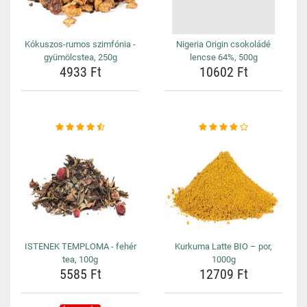
Kókuszos-rumos szimfónia -
Nigeria Origin csokoládé
gyümölcstea, 250g
lencse 64%, 500g
4933 Ft
10602 Ft
ISTENEK TEMPLOMA - fehér
Kurkuma Latte BIO – por,
tea, 100g
1000g
5585 Ft
12709 Ft