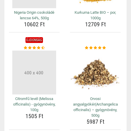
Nigeria Origin csokoládé
Kurkuma Latte BIO – por,
lencse 64%, 500g
1000g
10602 Ft
12709 Ft
ÚJDONSÁG
Citromfű levél (Melissa
Orvosi
officinalis) - gyógynövény,
angyalgyökér(Archangelica
100g
officinalis) – gyógynövény,
1505 Ft
500g
5987 Ft