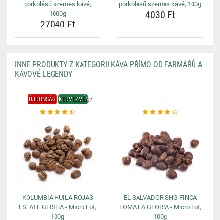
pörkölésű szemes kávé,
pörkölésű szemes kávé, 100g
4030 Ft
1000g
27040 Ft
INNE PRODUKTY Z KATEGORII KÁVA PŘÍMO OD FARMÁŘŮ A
KÁVOVÉ LEGENDY
ÚJDONSÁG
KEDVEZMÉNY
KOLUMBIA HUILA ROJAS
EL SALVADOR SHG FINCA
ESTATE GEISHA - Micro Lot,
LOMA LA GLORIA - Micro Lot,
100g
100g