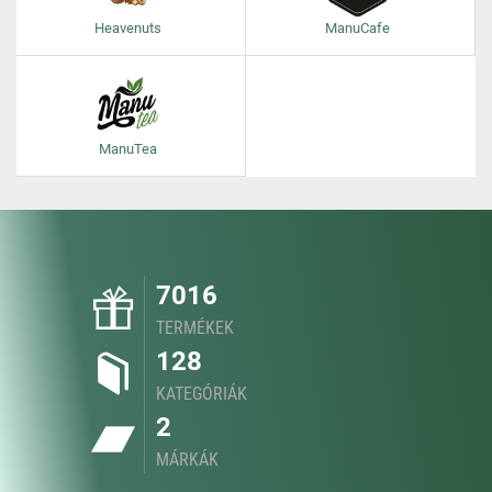
Heavenuts
ManuCafe
ManuTea
7016
TERMÉKEK
128
KATEGÓRIÁK
2
MÁRKÁK