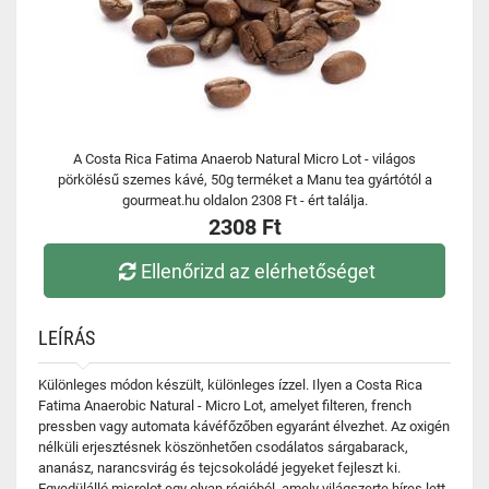
A Costa Rica Fatima Anaerob Natural Micro Lot - világos
pörkölésű szemes kávé, 50g terméket a Manu tea gyártótól a
gourmeat.hu oldalon 2308 Ft - ért találja.
2308 Ft
Ellenőrizd az elérhetőséget
LEÍRÁS
Különleges módon készült, különleges ízzel. Ilyen a Costa Rica
Fatima Anaerobic Natural - Micro Lot, amelyet filteren, french
pressben vagy automata kávéfőzőben egyaránt élvezhet. Az oxigén
nélküli erjesztésnek köszönhetően csodálatos sárgabarack,
ananász, narancsvirág és tejcsokoládé jegyeket fejleszt ki.
Egyedülálló microlot egy olyan régióból, amely világszerte híres lett