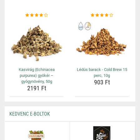
Kasvirág (Echinacea
Lédús barack - Cold Brew 15
purpurea) gyökér –
perc, 10g
903 Ft
gyógynövény, 50g
2191 Ft
KEDVENC E-BOLTOK