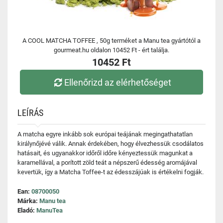
A COOL MATCHA TOFFEE , 50g terméket a Manu tea gyártótól a
gourmeat.hu oldalon 10452 Ft - ért találja.
10452 Ft
Ellenőrizd az elérhetőséget
LEÍRÁS
A matcha egyre inkább sok európai teájának megingathatatlan
királynőjévé válik. Annak érdekében, hogy élvezhessük csodálatos
hatásait, és ugyanakkor időről időre kényeztessük magunkat a
karamellával, a porított zöld teát a népszerű édesség aromájával
kevertük, így a Matcha Toffee-t az édesszájúak is értékelni fogják.
Ean:
08700050
Márka:
Manu tea
Eladó:
ManuTea