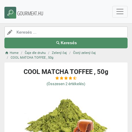
GOURMEAT.HU
Keresés
Home
Čaje dle druhu
Zelený čaj
Čistý zelený čaj
COOL MATCHA TOFFEE , 50g
COOL MATCHA TOFFEE , 50g
(Összesen
2
értékelés)