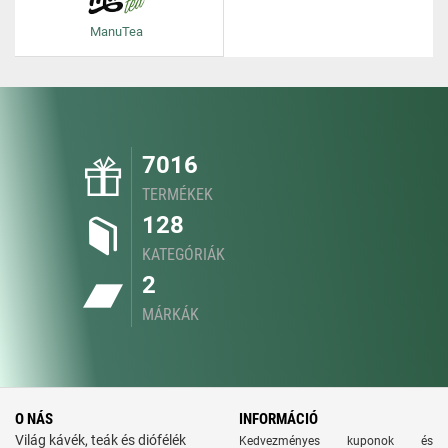
ManuTea
7016
TERMÉKEK
128
KATEGÓRIÁK
2
MÁRKÁK
O NÁS
INFORMÁCIÓ
Világ kávék, teák és diófélék
Kedvezményes kuponok és