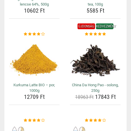
lencse 64%, 500g
tea, 100g
10602 Ft
5585 Ft
ÚJDONSÁG
KEDVEZMÉNY
Kurkuma Latte BIO – por,
China Da Hong Pao - oolong,
1000g
250g
12709 Ft
17843 Ft
18963 Ft