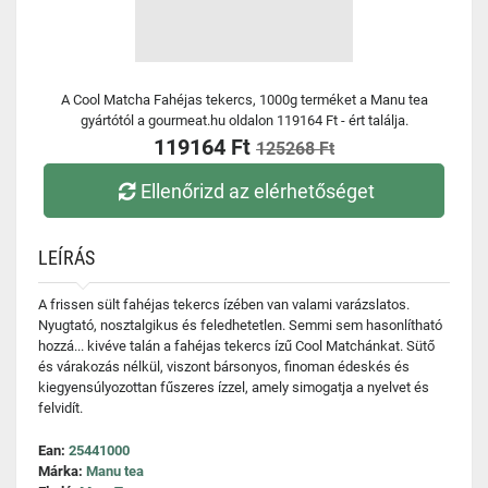
A Cool Matcha Fahéjas tekercs, 1000g terméket a Manu tea
gyártótól a gourmeat.hu oldalon 119164 Ft - ért találja.
119164 Ft
125268 Ft
Ellenőrizd az elérhetőséget
LEÍRÁS
A frissen sült fahéjas tekercs ízében van valami varázslatos.
Nyugtató, nosztalgikus és feledhetetlen. Semmi sem hasonlítható
hozzá... kivéve talán a fahéjas tekercs ízű Cool Matchánkat. Sütő
és várakozás nélkül, viszont bársonyos, finoman édeskés és
kiegyensúlyozottan fűszeres ízzel, amely simogatja a nyelvet és
felvidít.
Ean:
25441000
Márka:
Manu tea