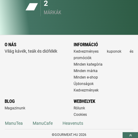
2
MÁRKÁK
O NÁS
INFORMÁCIÓ
Világ kávék, teák és diófélék
Kedvezményes kuponok és
promóciók
Minden kategória
Minden márka
Minden e-shop
Újdonságok
Kedvezmények
BLOG
WEBHELYEK
Magazinunk
Rólunk
Cookies
ManuTea
ManuCafe
Heavenuts
©GOURMEAT.HU 2026