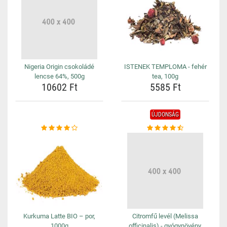
Nigeria Origin csokoládé
ISTENEK TEMPLOMA - fehér
lencse 64%, 500g
tea, 100g
10602 Ft
5585 Ft
ÚJDONSÁG
Kurkuma Latte BIO – por,
Citromfű levél (Melissa
1000g
officinalis) - gyógynövény,