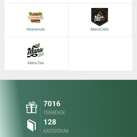
Heavenuts
ManuCafe
ManuTea
7016
TERMÉKEK
128
KATEGÓRIÁK