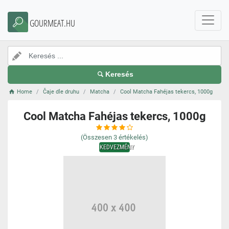
GOURMEAT.HU
Keresés
Home
Čaje dle druhu
Matcha
Cool Matcha Fahéjas tekercs, 1000g
Cool Matcha Fahéjas tekercs, 1000g
(Összesen
3
értékelés)
KEDVEZMÉNY