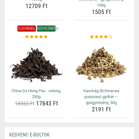
12709 Ft
100g
1505 Ft
ÚJDONSÁG
KEDVEZMÉNY
China Da Hong Pao - oolong,
Kasvirág (Echinacea
250g
purpurea) gyökér –
17843 Ft
18963 Ft
gyógynövény, 50g
2191 Ft
KEDVENC E-BOLTOK