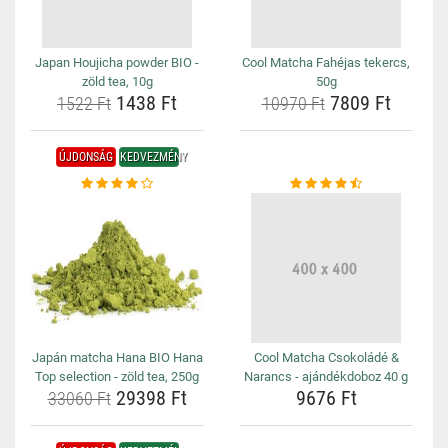
Japan Houjicha powder BIO -
Cool Matcha Fahéjas tekercs,
zöld tea, 10g
50g
1438 Ft
7809 Ft
1522 Ft
10970 Ft
ÚJDONSÁG
KEDVEZMÉNY
Japán matcha Hana BIO Hana
Cool Matcha Csokoládé &
Top selection - zöld tea, 250g
Narancs - ajándékdoboz 40 g
29398 Ft
9676 Ft
33060 Ft