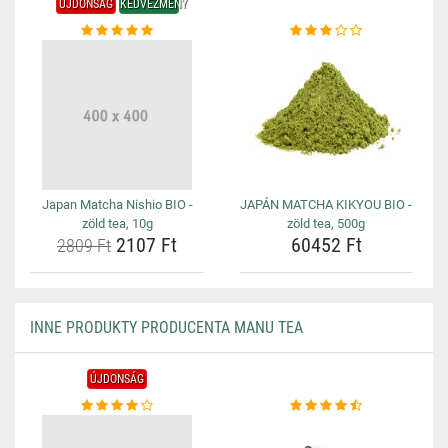
ÚJDONSÁG
KEDVEZMÉNY
Japan Matcha Nishio BIO -
JAPÁN MATCHA KIKYOU BIO -
zöld tea, 10g
zöld tea, 500g
2107 Ft
60452 Ft
2809 Ft
INNE PRODUKTY PRODUCENTA MANU TEA
ÚJDONSÁG