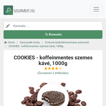
GOURMEAT.HU
Keresés
Home
Káva podle druhu
Zrnková bezkofeinová káva ochucená
COOKIES - koffeinmentes szemes kávé, 1000g
COOKIES - koffeinmentes szemes
kávé, 1000g
(Összesen
2
értékelés)