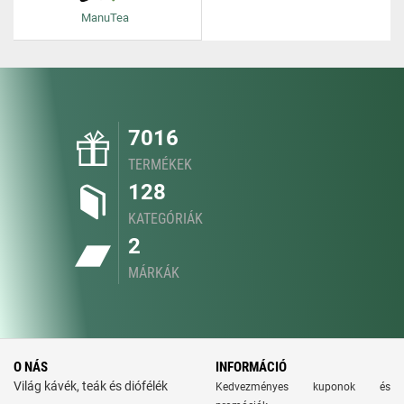
ManuTea
7016
TERMÉKEK
128
KATEGÓRIÁK
2
MÁRKÁK
O NÁS
INFORMÁCIÓ
Világ kávék, teák és diófélék
Kedvezményes kuponok és