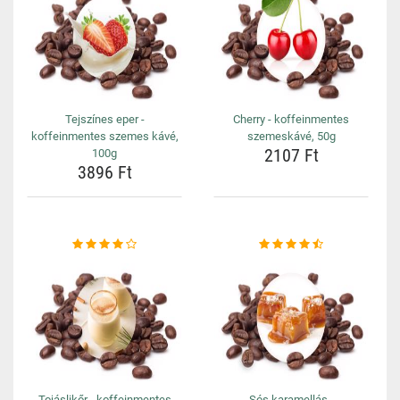
Tejszínes eper -
Cherry - koffeinmentes
koffeinmentes szemes kávé,
szemeskávé, 50g
2107 Ft
100g
3896 Ft
Tojáslikőr - koffeinmentes
Sós karamellás -