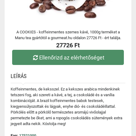
A COOKIES - koffeinmentes szemes kávé, 1000g terméket a
Manu tea gyártótól a gourmeat.hu oldalon 27726 Ft - ért találja.
27726 Ft
Ellenőrizd az elérhetőséget
LEÍRÁS
Koffeinmentes, de keksszel. Ez a kekszes arabica mindenkinek
tetszeni fog, aki szereti a kávé, a tej, a csokoládé és a vanília
kombinációját. A brazil koffeinmentes babok testesek,
kiegyensúlyozottak és lágyak, enyhe dió- és csokoládéillattal.
Pörkölés előtt a pörkölő természetes aromájú vivőolajjal
permetezte be őket, ami a ropogós csokoládés sütemények extra
jegyeit adta nekik. Kóstolja meg!
Ean:
17521000