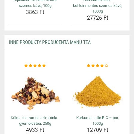
szemes kávé, 100g
koffeinmentes szemes kávé,
3863 Ft
1000g
27726 Ft
INNE PRODUKTY PRODUCENTA MANU TEA
Kókuszos-rumos szimfónia -
Kurkuma Latte BIO – por,
gyümölcstea, 250g
1000g
4933 Ft
12709 Ft