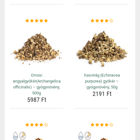
Orvosi
Kasvirág (Echinacea
angyalgyökér(Archangelica
purpurea) gyökér –
officinalis) – gyógynövény,
gyógynövény, 50g
2191 Ft
500g
5987 Ft