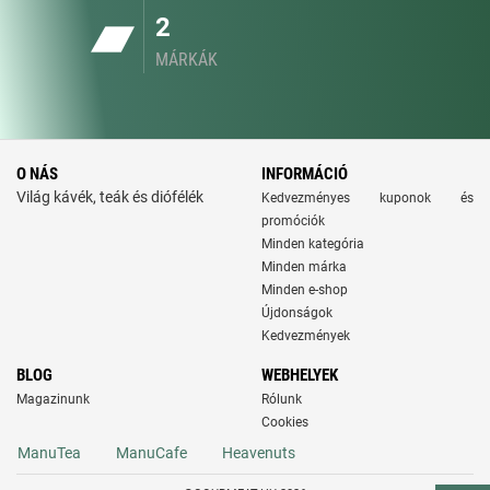
2
MÁRKÁK
O NÁS
INFORMÁCIÓ
Világ kávék, teák és diófélék
Kedvezményes kuponok és
promóciók
Minden kategória
Minden márka
Minden e-shop
Újdonságok
Kedvezmények
BLOG
WEBHELYEK
Magazinunk
Rólunk
Cookies
ManuTea
ManuCafe
Heavenuts