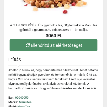
A CITRUSOS KÍSÉRTÉS - gyümölcs tea, 50g terméket a Manu tea
gyártótól a gourmeat.hu oldalon 3060 Ft - ért találja.
3060 Ft
Ellenőrizd az elérhetőséget
LEÍRÁS
Az első jó hírünk az, hogy nem tartalmaz hibiszkuszt. Tehát határok
nélkül fogyaszthatják gyerekek és terhes nők is. A másik jó hír az,
hogy a Citrusos kísértés teint sem tartalmaz. Ezért is jó választás
olyan személyek részére, akik alvás zavarokkal küzdenek. A
harmadik jó hírünk az... hogy a Citrusos kísértés mindenkinek ízlik!
Ean:
02040050
Márka:
Manu tea
Eladó:
ManuTea