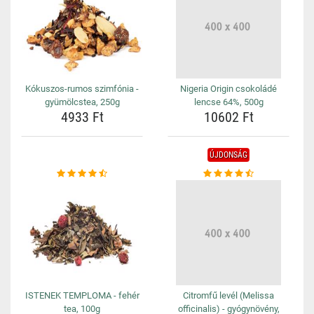
Kókuszos-rumos szimfónia -
Nigeria Origin csokoládé
gyümölcstea, 250g
lencse 64%, 500g
4933 Ft
10602 Ft
ÚJDONSÁG
ISTENEK TEMPLOMA - fehér
Citromfű levél (Melissa
tea, 100g
officinalis) - gyógynövény,