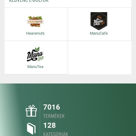
KEDVENC E-BOLTOK
Heavenuts
ManuCafe
ManuTea
7016
TERMÉKEK
128
KATEGÓRIÁK