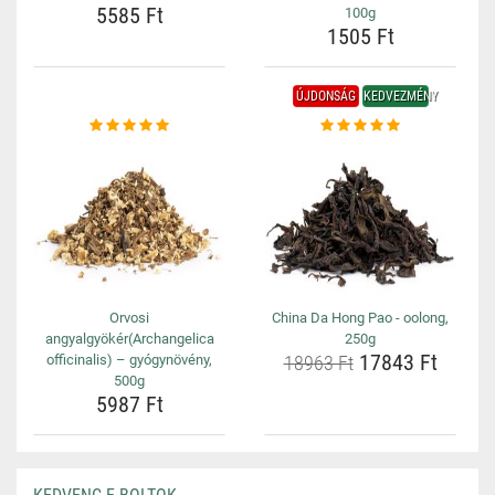
5585 Ft
100g
1505 Ft
ÚJDONSÁG
KEDVEZMÉNY
Orvosi
China Da Hong Pao - oolong,
angyalgyökér(Archangelica
250g
17843 Ft
officinalis) – gyógynövény,
18963 Ft
500g
5987 Ft