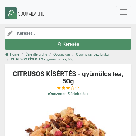
GOURMEAT.HU
Keresés
Home
Čaje dle druhu
Ovocný čaj
Ovocný čaj bez ibišku
CITRUSOS KÍSÉRTÉS - gyümölcs tea, 50g
CITRUSOS KÍSÉRTÉS - gyümölcs tea,
50g
(Összesen
5
értékelés)