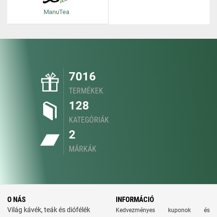
ManuTea
7016
TERMÉKEK
128
KATEGÓRIÁK
2
MÁRKÁK
O NÁS
INFORMÁCIÓ
Világ kávék, teák és diófélék
Kedvezményes kuponok és