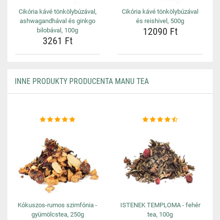
Cikória kávé tönkölybúzával,
Cikória kávé tönkölybúzával
ashwagandhával és ginkgo
és reishivel, 500g
12090 Ft
bilobával, 100g
3261 Ft
INNE PRODUKTY PRODUCENTA MANU TEA
Kókuszos-rumos szimfónia -
ISTENEK TEMPLOMA - fehér
gyümölcstea, 250g
tea, 100g