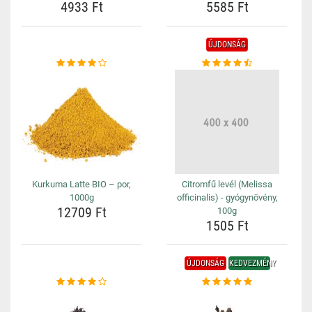
4933 Ft
5585 Ft
ÚJDONSÁG
Kurkuma Latte BIO – por,
Citromfű levél (Melissa
1000g
officinalis) - gyógynövény,
12709 Ft
100g
1505 Ft
ÚJDONSÁG
KEDVEZMÉNY