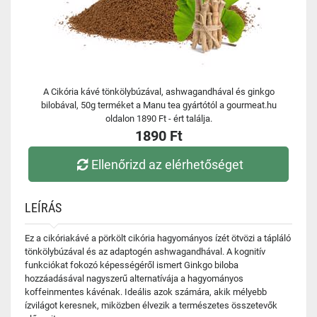
A Cikória kávé tönkölybúzával, ashwagandhával és ginkgo
bilobával, 50g terméket a Manu tea gyártótól a gourmeat.hu
oldalon 1890 Ft - ért találja.
1890 Ft
Ellenőrizd az elérhetőséget
LEÍRÁS
Ez a cikóriakávé a pörkölt cikória hagyományos ízét ötvözi a tápláló
tönkölybúzával és az adaptogén ashwagandhával. A kognitív
funkciókat fokozó képességéről ismert Ginkgo biloba
hozzáadásával nagyszerű alternatívája a hagyományos
koffeinmentes kávénak. Ideális azok számára, akik mélyebb
ízvilágot keresnek, miközben élvezik a természetes összetevők