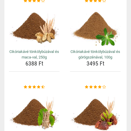
Cikóriakávé tönkölybúzával és
Cikóriakávé tönkölybúzával és
maca-val, 250g
görögszénával, 100g
6388 Ft
3495 Ft