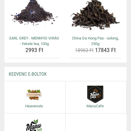
EARL GREY - MENNYEI VIRÁG
China Da Hong Pao - oolong,
- fekete tea, 100g
250g
2993 Ft
17843 Ft
18963 Ft
KEDVENC E-BOLTOK
Heavenuts
ManuCafe