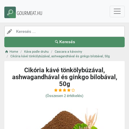
GOURMEAT.HU
Keresés
Home
Káva podle druhu
Cascara a kávoviny
Cikória kávé tönkölybúzával, ashwagandhával és ginkgo bilobával, 50g
Cikória kávé tönkölybúzával,
ashwagandhával és ginkgo bilobával,
50g
(Összesen
2
értékelés)