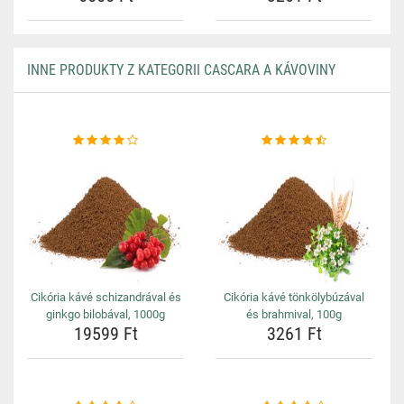
INNE PRODUKTY Z KATEGORII CASCARA A KÁVOVINY
Cikória kávé schizandrával és
Cikória kávé tönkölybúzával
ginkgo bilobával, 1000g
és brahmival, 100g
19599 Ft
3261 Ft