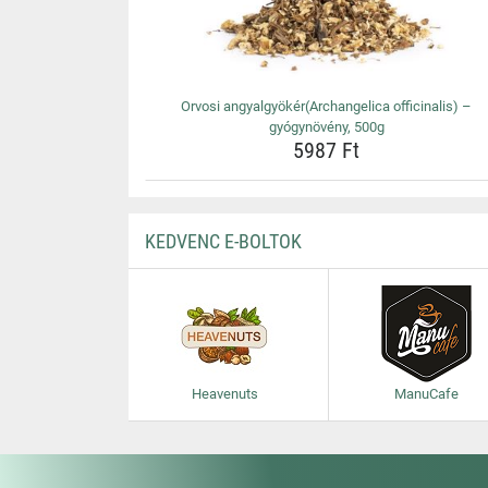
Orvosi angyalgyökér(Archangelica officinalis) –
gyógynövény, 500g
5987 Ft
KEDVENC E-BOLTOK
Heavenuts
ManuCafe