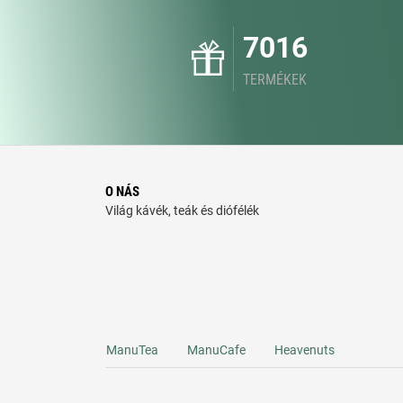
7016
TERMÉKEK
O NÁS
Világ kávék, teák és diófélék
ManuTea
ManuCafe
Heavenuts