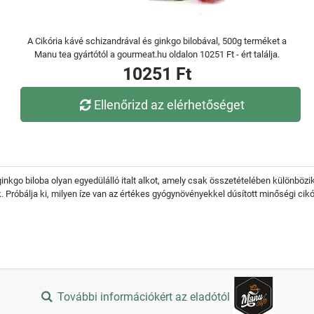
A Cikória kávé schizandrával és ginkgo bilobával, 500g terméket a
Manu tea gyártótól a gourmeat.hu oldalon 10251 Ft - ért találja.
10251 Ft
Ellenőrizd az elérhetőséget
 ginkgo biloba olyan egyedülálló italt alkot, amely csak összetételében különbözi
 Próbálja ki, milyen íze van az értékes gyógynövényekkel dúsított minőségi cik
További információkért az eladótól