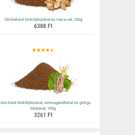
Cikóriakávé tönkölybúzával és maca-val, 250g
6388 Ft
kória kávé tönkölybúzával, ashwagandhával és ginkgo
bilobával, 100g
3261 Ft