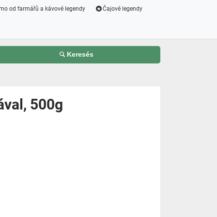
mo od farmářů a kávové legendy
Čajové legendy
Keresés
ával, 500g