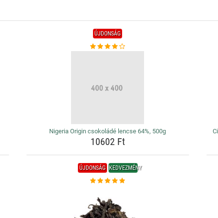
ÚJDONSÁG
Nigeria Origin csokoládé lencse 64%, 500g
Ci
10602 Ft
ÚJDONSÁG
KEDVEZMÉNY