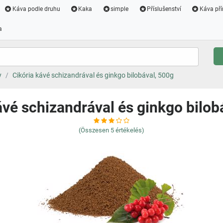
Káva podle druhu
Kaka
simple
Příslušenství
Káva pří
a
y
Cikória kávé schizandrával és ginkgo bilobával, 500g
ávé schizandrával és ginkgo bilob
(Összesen
5
értékelés)