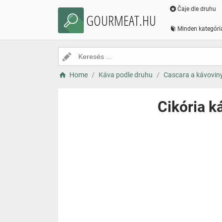
Čaje dle druhu
GOURMEAT.HU
Minden kategóri
Home
Káva podle druhu
Cascara a kávovin
Cikória k