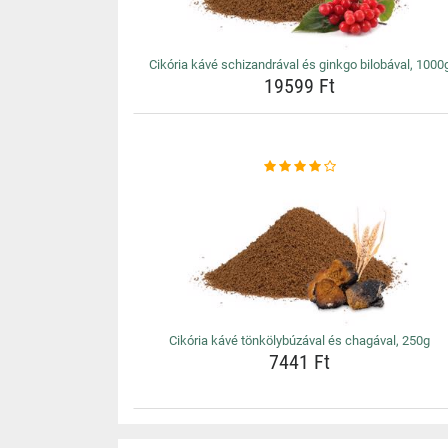
Cikória kávé schizandrával és ginkgo bilobával, 1000
19599 Ft
Cikória kávé tönkölybúzával és chagával, 250g
7441 Ft