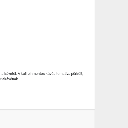
k a kávétól. A koffeinmentes kávéalternatíva pörkölt,
óriakávénak.