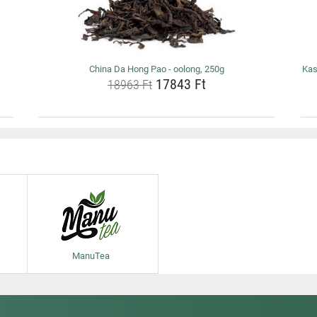
China Da Hong Pao - oolong, 250g
Kas
17843 Ft
18963 Ft
ManuTea