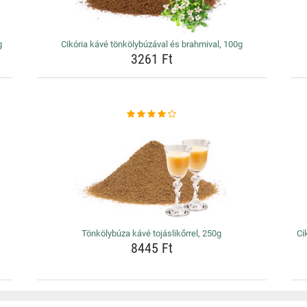
g
Cikória kávé tönkölybúzával és brahmival, 100g
3261 Ft
Tönkölybúza kávé tojáslikőrrel, 250g
Ci
8445 Ft