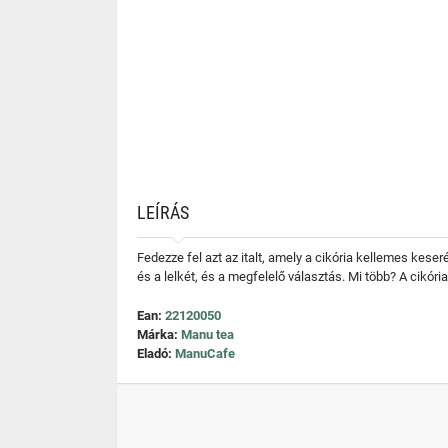
LEÍRÁS
Fedezze fel azt az italt, amely a cikória kellemes keseré
és a lelkét, és a megfelelő választás. Mi több? A cikór
Ean:
22120050
Márka:
Manu tea
Eladó:
ManuCafe