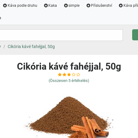
Káva podle druhu
Kaka
simple
Příslušenství
Káva pří
a
y
Cikória kávé fahéjjal, 50g
Cikória kávé fahéjjal, 50g
(Összesen
5
értékelés)