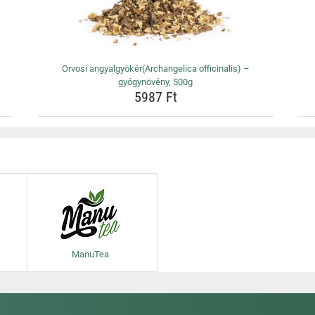
Orvosi angyalgyökér(Archangelica officinalis) –
gyógynövény, 500g
5987 Ft
ManuTea