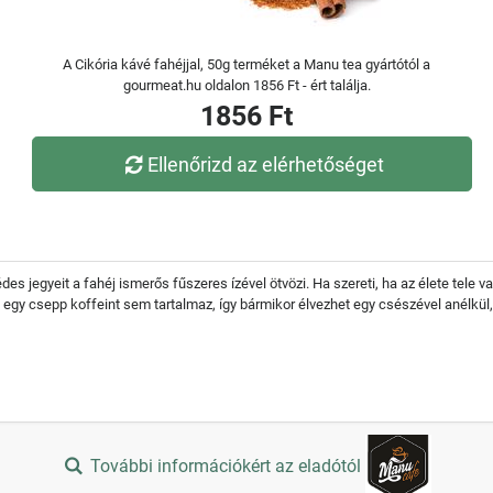
A Cikória kávé fahéjjal, 50g terméket a Manu tea gyártótól a
gourmeat.hu oldalon 1856 Ft - ért találja.
1856 Ft
Ellenőrizd az elérhetőséget
des jegyeit a fahéj ismerős fűszeres ízével ötvözi. Ha szereti, ha az élete tele v
ia egy csepp koffeint sem tartalmaz, így bármikor élvezhet egy csészével anélkül
További információkért az eladótól