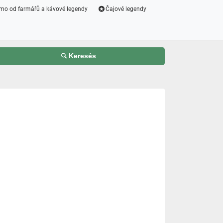
mo od farmářů a kávové legendy
Čajové legendy
Keresés