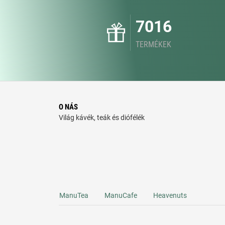
7016
TERMÉKEK
O NÁS
Világ kávék, teák és diófélék
ManuTea
ManuCafe
Heavenuts