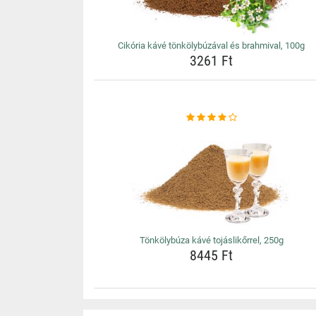
Cikória kávé tönkölybúzával és brahmival, 100g
3261 Ft
Tönkölybúza kávé tojáslikőrrel, 250g
8445 Ft