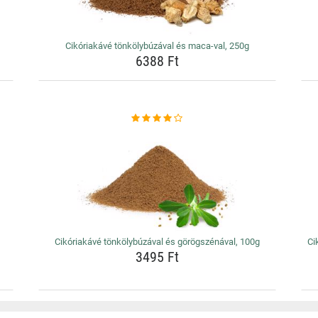
Cikóriakávé tönkölybúzával és maca-val, 250g
6388 Ft
Cikóriakávé tönkölybúzával és görögszénával, 100g
Ci
3495 Ft