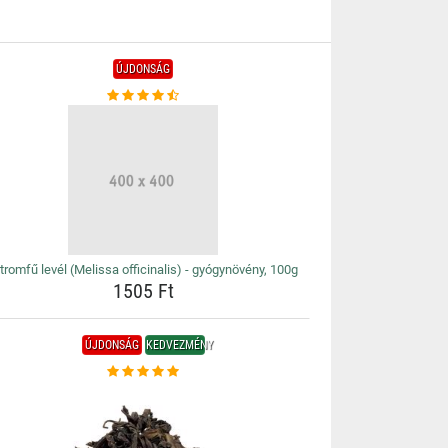
ÚJDONSÁG
tromfű levél (Melissa officinalis) - gyógynövény, 100g
1505 Ft
ÚJDONSÁG
KEDVEZMÉNY