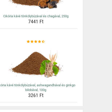
Cikória kávé tönkölybúzával és chagával, 250g
7441 Ft
kória kávé tönkölybúzával, ashwagandhával és ginkgo
bilobával, 100g
3261 Ft