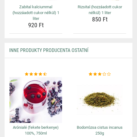
Zabital kalciummal
Rizsital (hozzáadott cukor
(hozzáadott cukor nélkül) 1
nélkül) 1 liter
850 Ft
liter
920 Ft
INNE PRODUKTY PRODUCENTA OSTATNÍ
Arónialé (fekete berkenye)
Bodorrózsa cistus incanus
100%, 750ml
250g