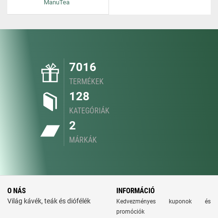
ManuTea
7016
TERMÉKEK
128
KATEGÓRIÁK
2
MÁRKÁK
O NÁS
INFORMÁCIÓ
Világ kávék, teák és diófélék
Kedvezményes kuponok és
promóciók