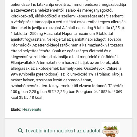
bélrendszert is kitakarítja erősíti az immunrendszert megszabadítja
a szervezetet a nehézfémektől, salak- és méreganyagoktól,
kórokozóktól, élősködőktől a szellemi képességet erősíti serkenti
a vérképzést, támogatja a vértisztítást csökkenthet egyes allergiás
tüneteket is javítja a mozgást Ajánlott napi adag 9 tabletta (2,25 g).
1 tabletta - 250 mg Használat Naponta maximum 9 tablettát
ajánlott fogyasztani. Ne lépje túl az ajánlott napi adagot. További
információk Az étrend-kiegészítők nem alkalmazhatók változatos
étrend helyettesítésére. Csak az egészséges életmód és a
kiegyensúlyozott étrend biztosítja a test megfelelő működését.
Ellenjavallatok A terméket nem használhatják az emberek, akik
allergiásak az alkotóelemek bármelyikére. Összetevők: Chlorella
99% (Chlorella pyrenoidosa), szilícium-dioxid 1% Tárolása: Tárolja
száraz helyen, szorosan lezárt csomagolásban,
szobahőmérsékleten. Kisgyermekektől elzárva tartandó. Tápérték
100 g-ban 2,25 g-ban RI%* 2,25 g-ban Energiaérték 1552 kJ / 369
kcal 35 kJ / 8 kcal
Eladó:
Heavenuts
További információkért az eladótól