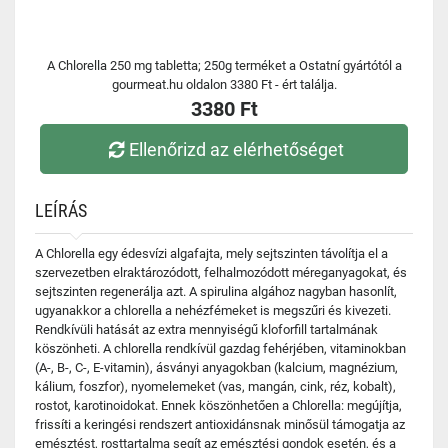
A Chlorella 250 mg tabletta; 250g terméket a Ostatní gyártótól a
gourmeat.hu oldalon 3380 Ft - ért találja.
3380 Ft
Ellenőrizd az elérhetőséget
LEÍRÁS
A Chlorella egy édesvízi algafajta, mely sejtszinten távolítja el a
szervezetben elraktározódott, felhalmozódott méreganyagokat, és
sejtszinten regenerálja azt. A spirulina algához nagyban hasonlít,
ugyanakkor a chlorella a nehézfémeket is megszűri és kivezeti.
Rendkívüli hatását az extra mennyiségű kloforfill tartalmának
köszönheti. A chlorella rendkívül gazdag fehérjében, vitaminokban
(A-, B-, C-, E-vitamin), ásványi anyagokban (kalcium, magnézium,
kálium, foszfor), nyomelemeket (vas, mangán, cink, réz, kobalt),
rostot, karotinoidokat. Ennek köszönhetően a Chlorella: megújítja,
frissíti a keringési rendszert antioxidánsnak minősül támogatja az
emésztést, rosttartalma segít az emésztési gondok esetén, és a