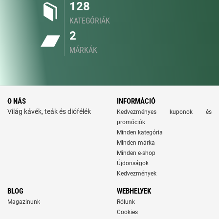
128
KATEGÓRIÁK
2
MÁRKÁK
O NÁS
INFORMÁCIÓ
Világ kávék, teák és diófélék
Kedvezményes kuponok és
promóciók
Minden kategória
Minden márka
Minden e-shop
Újdonságok
Kedvezmények
BLOG
WEBHELYEK
Magazinunk
Rólunk
Cookies