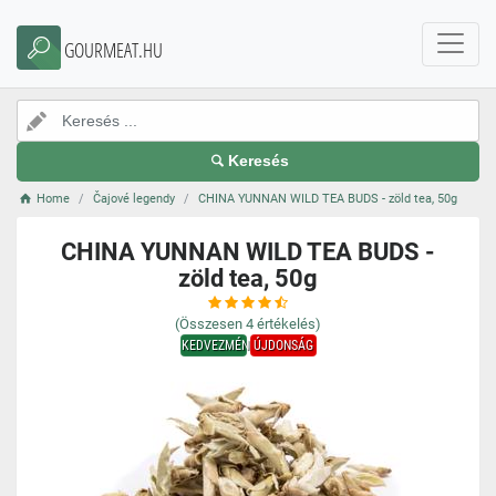
GOURMEAT.HU
Keresés
Home
Čajové legendy
CHINA YUNNAN WILD TEA BUDS - zöld tea, 50g
CHINA YUNNAN WILD TEA BUDS -
zöld tea, 50g
(Összesen
4
értékelés)
KEDVEZMÉNY
ÚJDONSÁG