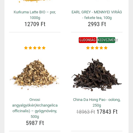
Kurkuma Latte BIO – por,
EARL GREY - MENNYEI VIRÁG
1000g
- fekete tea, 100g
12709 Ft
2993 Ft
ÚJDONSÁG
KEDVEZMÉNY
Orvosi
China Da Hong Pao - oolong,
angyalgyökér(Archangelica
250g
17843 Ft
officinalis) – gyógynövény,
18963 Ft
500g
5987 Ft