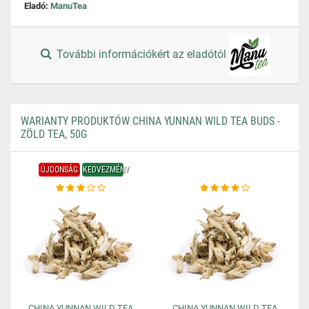
Eladó:
ManuTea
További információkért az eladótól
WARIANTY PRODUKTÓW CHINA YUNNAN WILD TEA BUDS -
ZÖLD TEA, 50G
ÚJDONSÁG
KEDVEZMÉNY
CHINA YUNNAN WILD TEA
CHINA YUNNAN WILD TEA