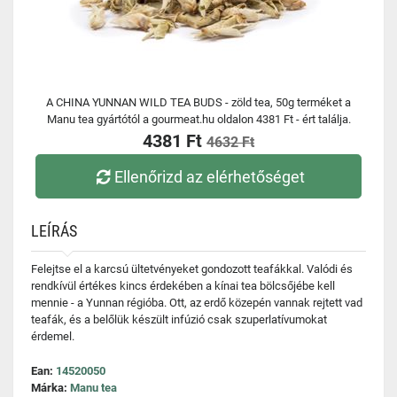
A CHINA YUNNAN WILD TEA BUDS - zöld tea, 50g terméket a
Manu tea gyártótól a gourmeat.hu oldalon 4381 Ft - ért találja.
4381 Ft
4632 Ft
Ellenőrizd az elérhetőséget
LEÍRÁS
Felejtse el a karcsú ültetvényeket gondozott teafákkal. Valódi és
rendkívül értékes kincs érdekében a kínai tea bölcsőjébe kell
mennie - a Yunnan régióba. Ott, az erdő közepén vannak rejtett vad
teafák, és a belőlük készült infúzió csak szuperlatívumokat
érdemel.
Ean:
14520050
Márka:
Manu tea