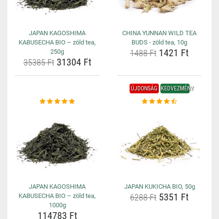
JAPAN KAGOSHIMA
CHINA YUNNAN WILD TEA
KABUSECHA BIO – zöld tea,
BUDS - zöld tea, 10g
1421 Ft
250g
1488 Ft
31304 Ft
35385 Ft
ÚJDONSÁG
KEDVEZMÉNY
JAPAN KAGOSHIMA
JAPAN KUKICHA BIO, 50g
5351 Ft
KABUSECHA BIO – zöld tea,
6288 Ft
1000g
114783 Ft