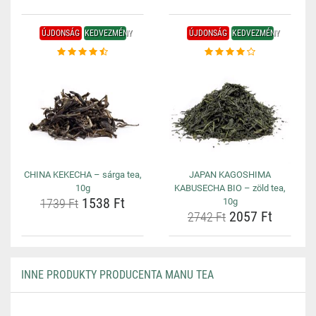
ÚJDONSÁG
KEDVEZMÉNY
ÚJDONSÁG
KEDVEZMÉNY
CHINA KEKECHA – sárga tea,
JAPAN KAGOSHIMA
10g
KABUSECHA BIO – zöld tea,
1538 Ft
1739 Ft
10g
2057 Ft
2742 Ft
INNE PRODUKTY PRODUCENTA MANU TEA