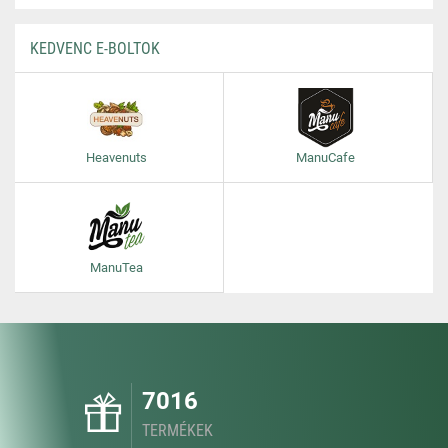
KEDVENC E-BOLTOK
Heavenuts
ManuCafe
ManuTea
7016
TERMÉKEK