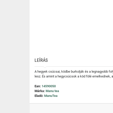
LEÍRÁS
A hegyek csúcsai, ködbe burkolják és a legnagyobb folyó
lesz. És amint a hegycsúcsok a köd fölé emelkednek, a
Ean:
14590050
Márka:
Manu tea
Eladó:
ManuTea