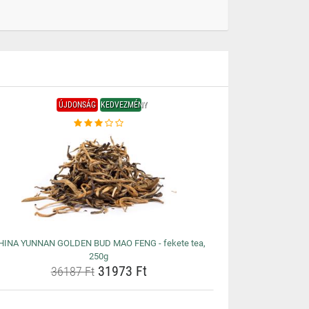
ÚJDONSÁG
KEDVEZMÉNY
HINA YUNNAN GOLDEN BUD MAO FENG - fekete tea,
250g
31973 Ft
36187 Ft