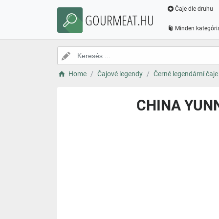
Čaje dle druhu
GOURMEAT.HU
Minden kategóri
Home
Čajové legendy
Černé legendární čaje
CHINA YUNN