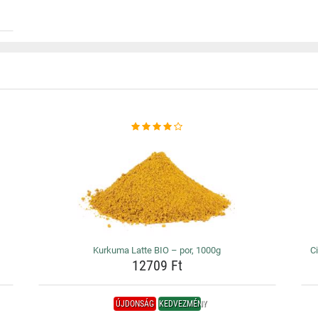
Kurkuma Latte BIO – por, 1000g
Ci
12709 Ft
ÚJDONSÁG
KEDVEZMÉNY