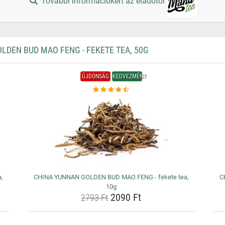
További információkért az eladótól
DEN BUD MAO FENG - FEKETE TEA, 50G
ÚJDONSÁG
KEDVEZMÉNY
,
CHINA YUNNAN GOLDEN BUD MAO FENG - fekete tea,
C
10g
2090 Ft
2793 Ft