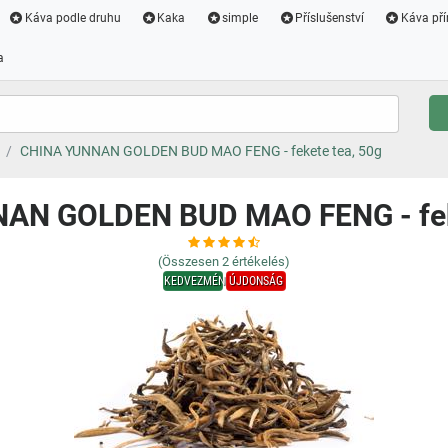
Káva podle druhu
Kaka
simple
Příslušenství
Káva pří
a
CHINA YUNNAN GOLDEN BUD MAO FENG - fekete tea, 50g
AN GOLDEN BUD MAO FENG - feke
(Összesen
2
értékelés)
KEDVEZMÉNY
ÚJDONSÁG