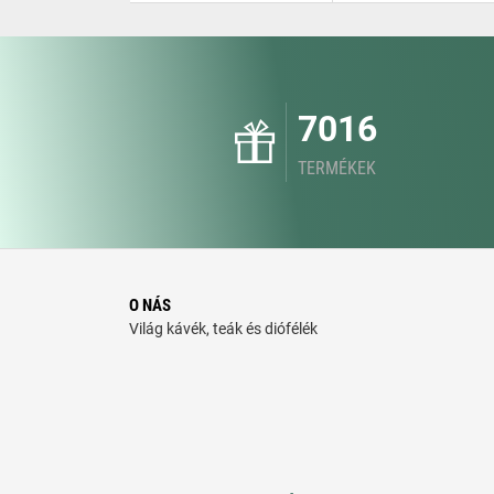
7016
TERMÉKEK
O NÁS
Világ kávék, teák és diófélék