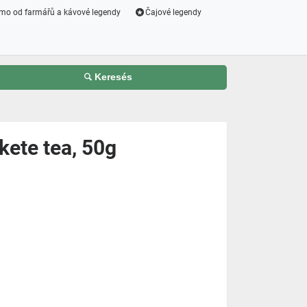
mo od farmářů a kávové legendy
Čajové legendy
Keresés
te tea, 50g