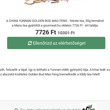
A CHINA YUNNAN GOLDEN BUD MAO FENG - fekete tea, 50g terméket
a Manu tea gyártótól a gourmeat.hu oldalon 7726 Ft - ért találja.
7726 Ft
10301 Ft
Ellenőrizd az elérhetőséget
k, felszelik a tájat. Így is leírható a Yunnan-vidék gyönyörű tája. A kínai teák 
z abszolút kivételes Golden Bud Mao Feng kiemelkedik a többi tea felett.