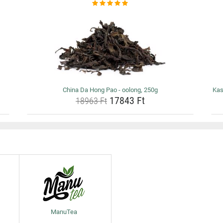
China Da Hong Pao - oolong, 250g
Kas
17843 Ft
18963 Ft
ManuTea