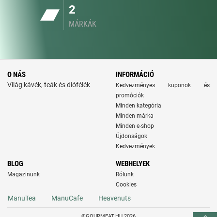
2
MÁRKÁK
O NÁS
INFORMÁCIÓ
Világ kávék, teák és diófélék
Kedvezményes kuponok és
promóciók
Minden kategória
Minden márka
Minden e-shop
Újdonságok
Kedvezmények
BLOG
WEBHELYEK
Magazinunk
Rólunk
Cookies
ManuTea
ManuCafe
Heavenuts
©GOURMEAT.HU 2026