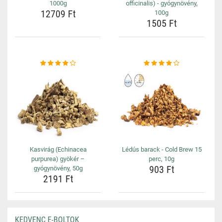
1000g
officinalis) - gyógynövény,
12709 Ft
100g
1505 Ft
Kasvirág (Echinacea
Lédús barack - Cold Brew 15
purpurea) gyökér –
perc, 10g
903 Ft
gyógynövény, 50g
2191 Ft
KEDVENC E-BOLTOK