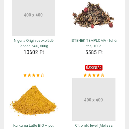
Nigeria Origin csokoládé
ISTENEK TEMPLOMA - fehér
lencse 64%, 500g
tea, 100g
10602 Ft
5585 Ft
ÚJDONSÁG
Kurkuma Latte BIO – por,
Citromfű levél (Melissa