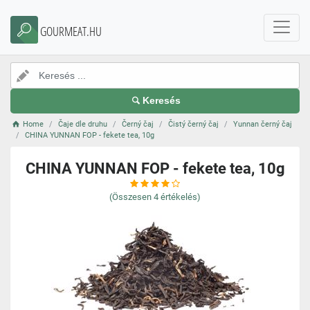
GOURMEAT.HU
Keresés
Home
Čaje dle druhu
Černý čaj
Čistý černý čaj
Yunnan černý čaj
CHINA YUNNAN FOP - fekete tea, 10g
CHINA YUNNAN FOP - fekete tea, 10g
(Összesen
4
értékelés)