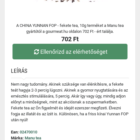
A CHINA YUNNAN FOP - fekete tea, 10g terméket a Manu tea
gyártótól a gourmeat.hu oldalon 702 Ft - ért találja.
702 Ft
Ellenőrizd az elérhetőséget
LEÍRÁS
Nem nagy tudomány. Akinek szüksége van élénkítésre, a fekete
teát hagyja 2-3 percig lúgozni. Akinek a gyomor nyugtatására és az
emésztés stimulálására, 5 percig. Akár így vagy úgy, mindig adjon
előnyt a minőségnek, mint az akciósnak a szupermarketben.
Fekete tea az Ön figyelmét és idejét ezerszer megfizeti. Élvezni
fogja az illatát és az ízét is. Különösen, ha a friss kínai Yunnan FOP
után nyúl!
Ean:
02470010
Márka:
Manu tea