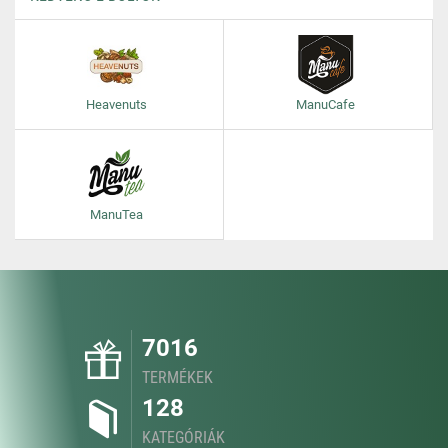
Heavenuts
ManuCafe
ManuTea
7016
TERMÉKEK
128
KATEGÓRIÁK