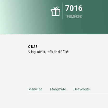
7016
TERMÉKEK
O NÁS
Világ kávék, teák és diófélék
ManuTea
ManuCafe
Heavenuts