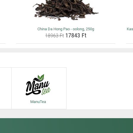
China Da Hong Pao - oolong, 250g
Kas
17843 Ft
18963 Ft
ManuTea