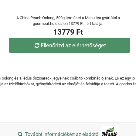
A China Peach Oolong, 500g terméket a Manu tea gyártótól a
gourmeat.hu oldalon 13779 Ft - ért találja.
13779 Ft
Ellenőrizd az elérhetőséget
s oolong és a lédús őszibarack jegyeinek csábító kombinációjának. És ez egy jó d
a az ízlelőbimbókat, gyönyörködteti az elméjét és felvidítja a testét. A gondos f
További információkért az eladótól