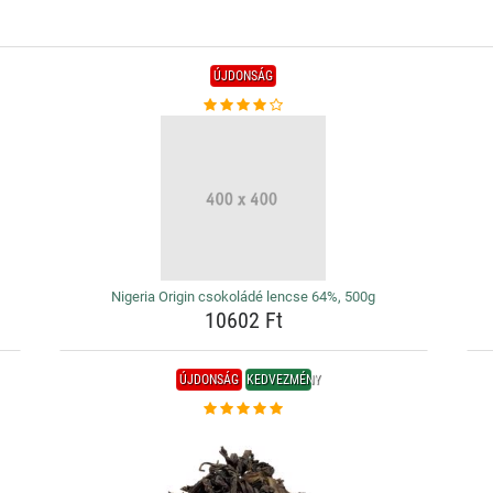
ÚJDONSÁG
Nigeria Origin csokoládé lencse 64%, 500g
10602 Ft
ÚJDONSÁG
KEDVEZMÉNY