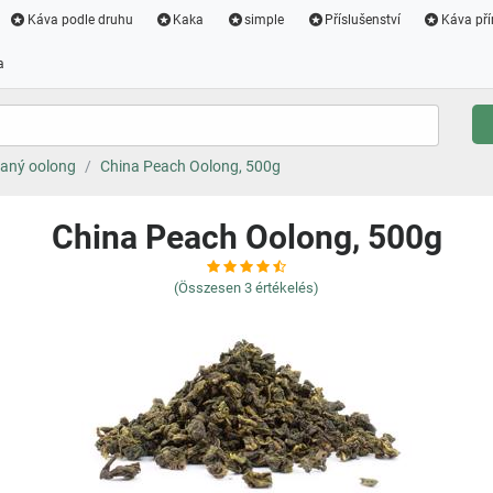
Káva podle druhu
Kaka
simple
Příslušenství
Káva pří
a
aný oolong
China Peach Oolong, 500g
China Peach Oolong, 500g
(Összesen
3
értékelés)