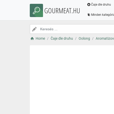
Čaje dle druhu
GOURMEAT.HU
Minden kategóri
Home
Čaje dle druhu
Oolong
Aromatizov