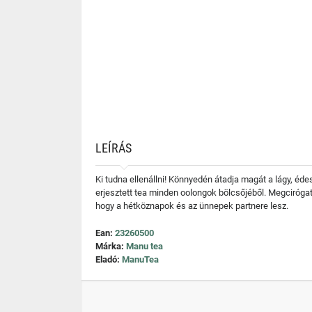
LEÍRÁS
Ki tudna ellenállni! Könnyedén átadja magát a lágy, éde
erjesztett tea minden oolongok bölcsőjéből. Megcirógatj
hogy a hétköznapok és az ünnepek partnere lesz.
Ean:
23260500
Márka:
Manu tea
Eladó:
ManuTea