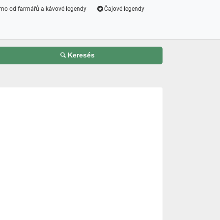
mo od farmářů a kávové legendy
Čajové legendy
Keresés