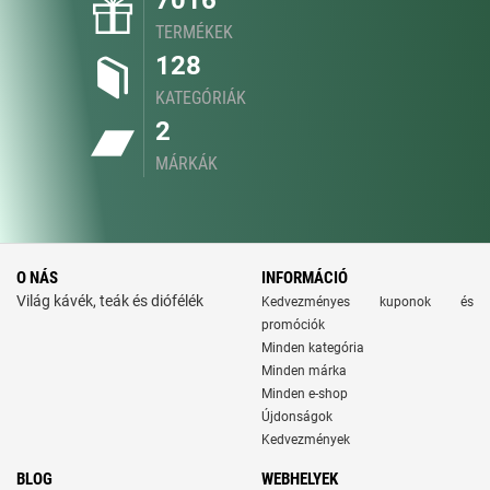
7016
TERMÉKEK
128
KATEGÓRIÁK
2
MÁRKÁK
O NÁS
INFORMÁCIÓ
Világ kávék, teák és diófélék
Kedvezményes kuponok és
promóciók
Minden kategória
Minden márka
Minden e-shop
Újdonságok
Kedvezmények
BLOG
WEBHELYEK