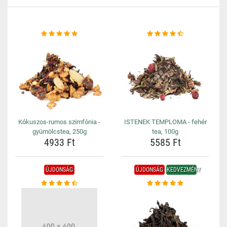
Kókuszos-rumos szimfónia -
ISTENEK TEMPLOMA - fehér
gyümölcstea, 250g
tea, 100g
4933 Ft
5585 Ft
ÚJDONSÁG
ÚJDONSÁG
KEDVEZMÉNY