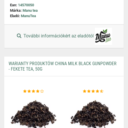
Ean:
14570050
Márka:
Manu tea
Eladó:
ManuTea
További információkért az eladótól
WARIANTY PRODUKTÓW CHINA MILK BLACK GUNPOWDER
- FEKETE TEA, 50G