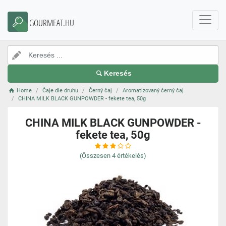
GOURMEAT.HU
Keresés
Home
Čaje dle druhu
Černý čaj
Aromatizovaný černý čaj
CHINA MILK BLACK GUNPOWDER - fekete tea, 50g
CHINA MILK BLACK GUNPOWDER -
fekete tea, 50g
(Összesen
4
értékelés)