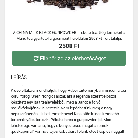
A CHINA MILK BLACK GUNPOWDER - fekete tea, 50g terméket a
Manu tea gyártótól a gourmeat.hu oldalon 2508 Ft - ért találja.
2508 Ft
Ellenőrizd az elérhetőséget
LEÍRÁS
Kissé eltúlzva mondhatjuk, hogy Hubei tartományban minden a tea
körül forog. Shen Nong császár, aki a legenda szerint először
készített egy italt tealevelekből, még a Jangce folyó
mellékfolyójának is nevezik. Nem lepődhetünk meg a nagy
népszerűségén. Hubei termelésevel Kína ötödik legsikeresebb
tartományába tartozik. Például híres a gunpowder-jei. Most
lehetősége van arra, hogy elkényeztesse magát a remek
„puskaporral” vaníliás tejes kabátban.Tőlünk ötöst kap csillaggal!