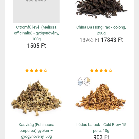
Citromfű levél (Melissa
China Da Hong Pao - oolong,
officinalis) - gyógynövény,
250g
17843 Ft
100g
18963 Ft
1505 Ft
Kasvirág (Echinacea
Lédús barack - Cold Brew 15
purpurea) gyökér –
perc, 10g
903 Ft
gyógynövény, 50g