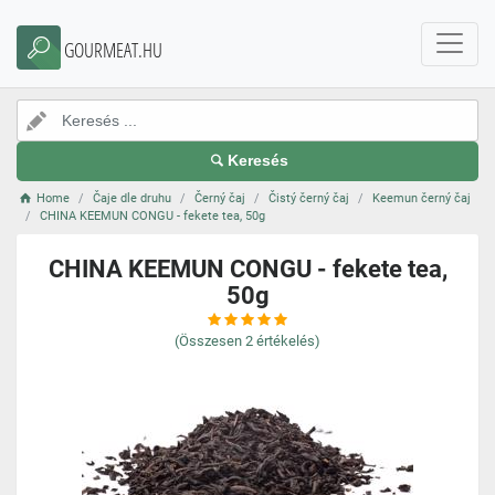
GOURMEAT.HU
Keresés
Home
Čaje dle druhu
Černý čaj
Čistý černý čaj
Keemun černý čaj
CHINA KEEMUN CONGU - fekete tea, 50g
CHINA KEEMUN CONGU - fekete tea,
50g
(Összesen
2
értékelés)