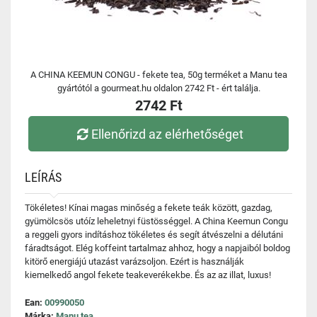
A CHINA KEEMUN CONGU - fekete tea, 50g terméket a Manu tea
gyártótól a gourmeat.hu oldalon 2742 Ft - ért találja.
2742 Ft
Ellenőrizd az elérhetőséget
LEÍRÁS
Tökéletes! Kínai magas minőség a fekete teák között, gazdag,
gyümölcsös utóíz leheletnyi füstösséggel. A China Keemun Congu
a reggeli gyors indításhoz tökéletes és segít átvészelni a délutáni
fáradtságot. Elég koffeint tartalmaz ahhoz, hogy a napjaiból boldog
kitörő energiájú utazást varázsoljon. Ezért is használják
kiemelkedő angol fekete teakeverékekbe. És az az illat, luxus!
Ean:
00990050
Márka:
Manu tea