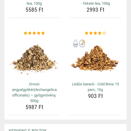
tea, 100g
- fekete tea, 100g
5585 Ft
2993 Ft
Orvosi
Lédús barack - Cold Brew 15
angyalgyökér(Archangelica
perc, 10g
903 Ft
officinalis) – gyógynövény,
500g
5987 Ft