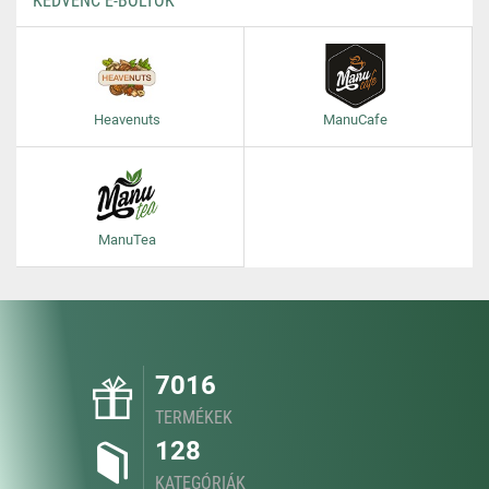
KEDVENC E-BOLTOK
Heavenuts
ManuCafe
ManuTea
7016
TERMÉKEK
128
KATEGÓRIÁK