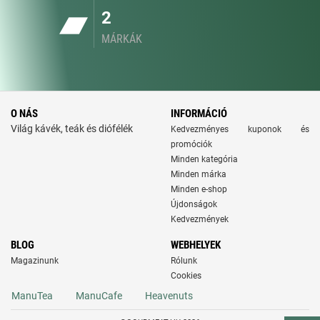
2
MÁRKÁK
O NÁS
INFORMÁCIÓ
Világ kávék, teák és diófélék
Kedvezményes kuponok és
promóciók
Minden kategória
Minden márka
Minden e-shop
Újdonságok
Kedvezmények
BLOG
WEBHELYEK
Magazinunk
Rólunk
Cookies
ManuTea
ManuCafe
Heavenuts