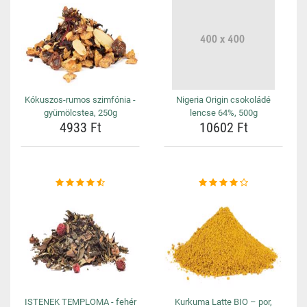
Kókuszos-rumos szimfónia -
Nigeria Origin csokoládé
gyümölcstea, 250g
lencse 64%, 500g
4933 Ft
10602 Ft
ISTENEK TEMPLOMA - fehér
Kurkuma Latte BIO – por,