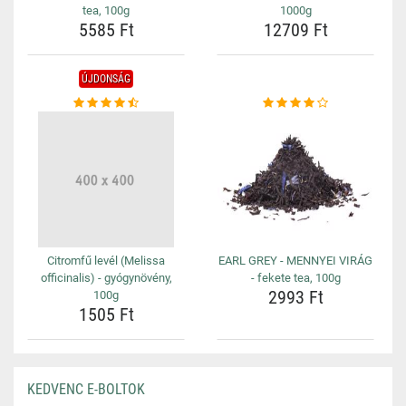
tea, 100g
1000g
5585 Ft
12709 Ft
ÚJDONSÁG
Citromfű levél (Melissa
EARL GREY - MENNYEI VIRÁG
officinalis) - gyógynövény,
- fekete tea, 100g
2993 Ft
100g
1505 Ft
KEDVENC E-BOLTOK