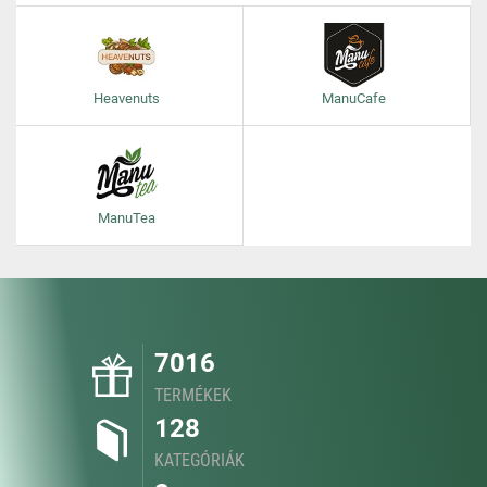
Heavenuts
ManuCafe
ManuTea
7016
TERMÉKEK
128
KATEGÓRIÁK