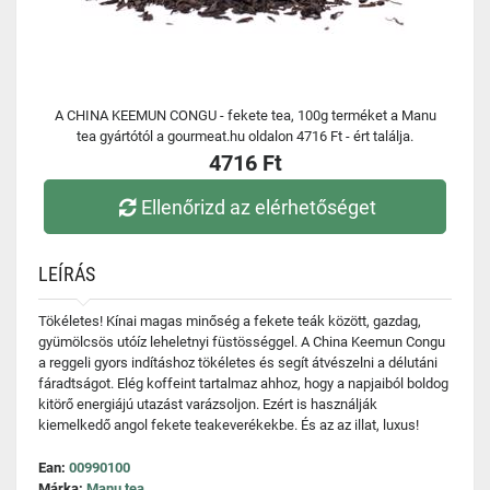
A CHINA KEEMUN CONGU - fekete tea, 100g terméket a Manu
tea gyártótól a gourmeat.hu oldalon 4716 Ft - ért találja.
4716 Ft
Ellenőrizd az elérhetőséget
LEÍRÁS
Tökéletes! Kínai magas minőség a fekete teák között, gazdag,
gyümölcsös utóíz leheletnyi füstösséggel. A China Keemun Congu
a reggeli gyors indításhoz tökéletes és segít átvészelni a délutáni
fáradtságot. Elég koffeint tartalmaz ahhoz, hogy a napjaiból boldog
kitörő energiájú utazást varázsoljon. Ezért is használják
kiemelkedő angol fekete teakeverékekbe. És az az illat, luxus!
Ean:
00990100
Márka:
Manu tea