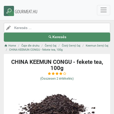
GOURMEAT.HU
Keresés
Home
Čaje dle druhu
Černý čaj
Čistý černý čaj
Keemun černý čaj
CHINA KEEMUN CONGU - fekete tea, 100g
CHINA KEEMUN CONGU - fekete tea,
100g
(Összesen
2
értékelés)