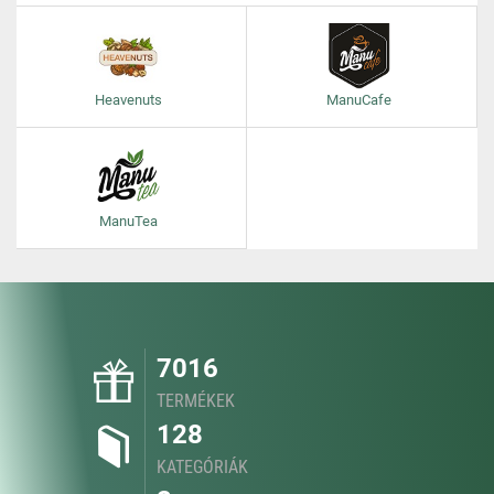
Heavenuts
ManuCafe
ManuTea
7016
TERMÉKEK
128
KATEGÓRIÁK