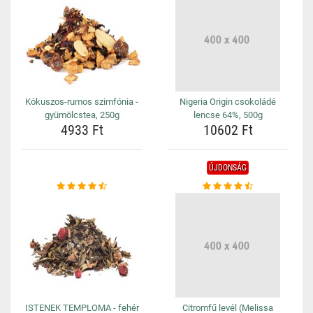
Kókuszos-rumos szimfónia -
Nigeria Origin csokoládé
gyümölcstea, 250g
lencse 64%, 500g
4933 Ft
10602 Ft
ÚJDONSÁG
ISTENEK TEMPLOMA - fehér
Citromfű levél (Melissa