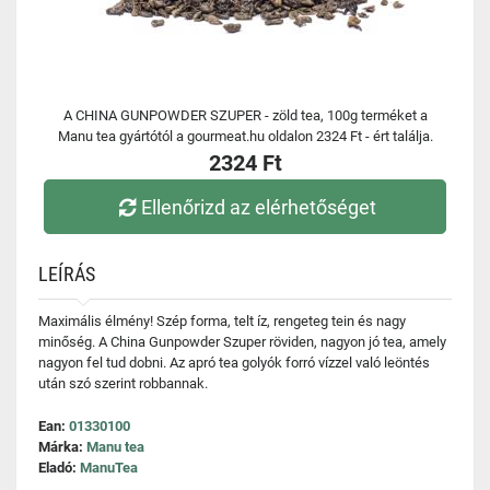
A CHINA GUNPOWDER SZUPER - zöld tea, 100g terméket a
Manu tea gyártótól a gourmeat.hu oldalon 2324 Ft - ért találja.
2324 Ft
Ellenőrizd az elérhetőséget
LEÍRÁS
Maximális élmény! Szép forma, telt íz, rengeteg tein és nagy
minőség. A China Gunpowder Szuper röviden, nagyon jó tea, amely
nagyon fel tud dobni. Az apró tea golyók forró vízzel való leöntés
után szó szerint robbannak.
Ean:
01330100
Márka:
Manu tea
Eladó:
ManuTea