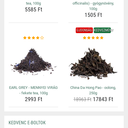
tea, 100g
officinalis) - gyógynövény,
5585 Ft
100g
1505 Ft
ÚJDONSÁG
KEDVEZMÉNY
EARL GREY - MENNYEI VIRÁG
China Da Hong Pao - oolong,
- fekete tea, 100g
250g
2993 Ft
17843 Ft
18963 Ft
KEDVENC E-BOLTOK