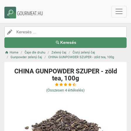
GOURMEAT.HU
Keresés
Home
Čaje dle druhu
Zelený čaj
Čistý zelený čaj
Gunpowder zelený čaj
CHINA GUNPOWDER SZUPER - zöld tea, 100g
CHINA GUNPOWDER SZUPER - zöld
tea, 100g
(Összesen
4
értékelés)