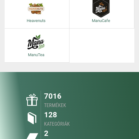
Heavenuts
ManuCafe
ManuTea
7016
TERMÉKEK
128
KATEGÓRIÁK
2