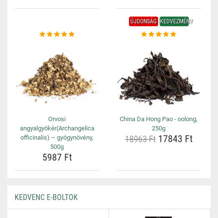
ÚJDONSÁG
KEDVEZMÉNY
Orvosi
China Da Hong Pao - oolong,
angyalgyökér(Archangelica
250g
17843 Ft
officinalis) – gyógynövény,
18963 Ft
500g
5987 Ft
KEDVENC E-BOLTOK