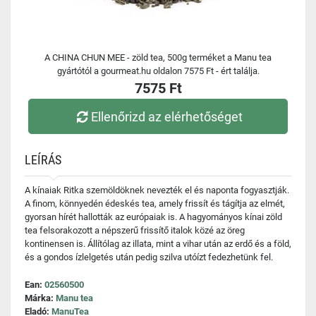
A CHINA CHUN MEE - zöld tea, 500g terméket a Manu tea
gyártótól a gourmeat.hu oldalon 7575 Ft - ért találja.
7575 Ft
Ellenőrizd az elérhetőséget
LEÍRÁS
A kínaiak Ritka szemöldöknek nevezték el és naponta fogyasztják.
A finom, könnyedén édeskés tea, amely frissít és tágítja az elmét,
gyorsan hírét hallották az európaiak is. A hagyományos kínai zöld
tea felsorakozott a népszerű frissítő italok közé az öreg
kontinensen is. Állítólag az illata, mint a vihar után az erdő és a föld,
és a gondos ízlelgetés után pedig szilva utóízt fedezhetünk fel.
Ean:
02560500
Márka:
Manu tea
Eladó:
ManuTea