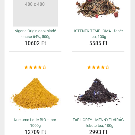
Nigeria Origin csokoládé
ISTENEK TEMPLOMA - fehér
lencse 64%, 500g
tea, 100g
10602 Ft
5585 Ft
Kurkuma Latte BIO – por,
EARL GREY - MENNYEI VIRÁG
1000g
- fekete tea, 100g
12709 Ft
2993 Ft