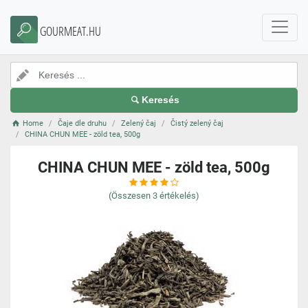
GOURMEAT.HU
Keresés
Home
Čaje dle druhu
Zelený čaj
Čistý zelený čaj
CHINA CHUN MEE - zöld tea, 500g
CHINA CHUN MEE - zöld tea, 500g
(Összesen
3
értékelés)