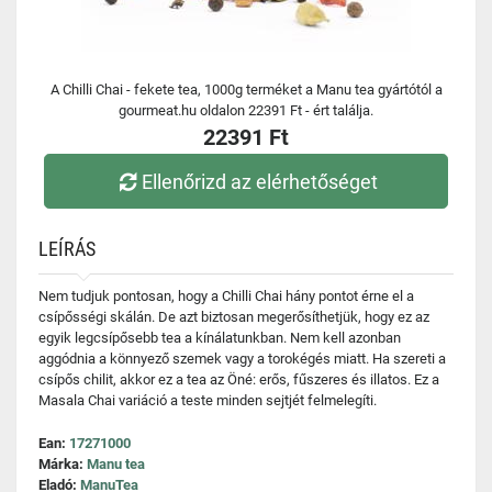
A Chilli Chai - fekete tea, 1000g terméket a Manu tea gyártótól a
gourmeat.hu oldalon 22391 Ft - ért találja.
22391 Ft
Ellenőrizd az elérhetőséget
LEÍRÁS
Nem tudjuk pontosan, hogy a Chilli Chai hány pontot érne el a
csípősségi skálán. De azt biztosan megerősíthetjük, hogy ez az
egyik legcsípősebb tea a kínálatunkban. Nem kell azonban
aggódnia a könnyező szemek vagy a torokégés miatt. Ha szereti a
csípős chilit, akkor ez a tea az Öné: erős, fűszeres és illatos. Ez a
Masala Chai variáció a teste minden sejtjét felmelegíti.
Ean:
17271000
Márka:
Manu tea
Eladó:
ManuTea