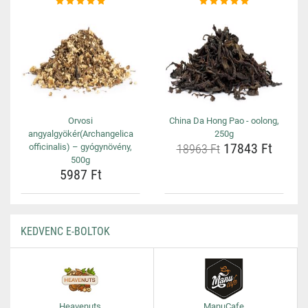
Orvosi
China Da Hong Pao - oolong,
angyalgyökér(Archangelica
250g
17843 Ft
officinalis) – gyógynövény,
18963 Ft
500g
5987 Ft
KEDVENC E-BOLTOK
Heavenuts
ManuCafe