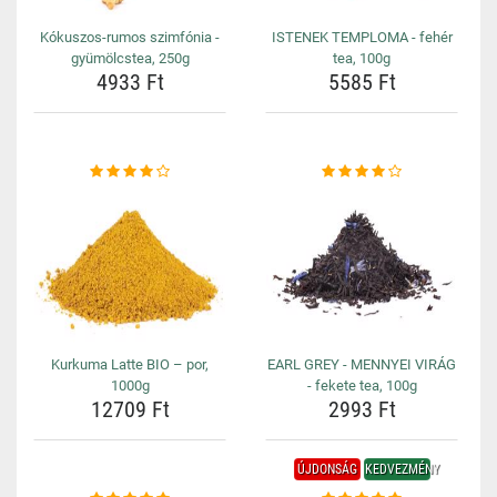
Kókuszos-rumos szimfónia -
ISTENEK TEMPLOMA - fehér
gyümölcstea, 250g
tea, 100g
4933 Ft
5585 Ft
Kurkuma Latte BIO – por,
EARL GREY - MENNYEI VIRÁG
1000g
- fekete tea, 100g
12709 Ft
2993 Ft
ÚJDONSÁG
KEDVEZMÉNY