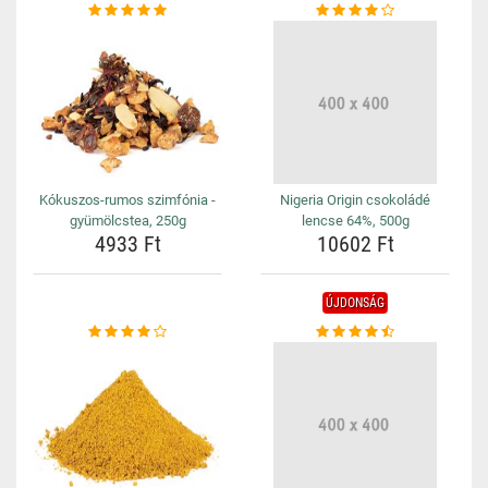
Kókuszos-rumos szimfónia -
Nigeria Origin csokoládé
gyümölcstea, 250g
lencse 64%, 500g
4933 Ft
10602 Ft
ÚJDONSÁG