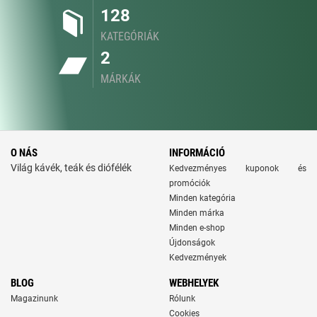
128
KATEGÓRIÁK
2
MÁRKÁK
O NÁS
INFORMÁCIÓ
Világ kávék, teák és diófélék
Kedvezményes kuponok és
promóciók
Minden kategória
Minden márka
Minden e-shop
Újdonságok
Kedvezmények
BLOG
WEBHELYEK
Magazinunk
Rólunk
Cookies