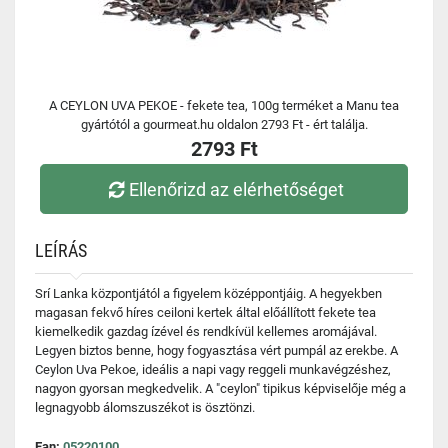
A CEYLON UVA PEKOE - fekete tea, 100g terméket a Manu tea
gyártótól a gourmeat.hu oldalon 2793 Ft - ért találja.
2793 Ft
Ellenőrizd az elérhetőséget
LEÍRÁS
Srí Lanka központjától a figyelem középpontjáig. A hegyekben
magasan fekvő híres ceiloni kertek által előállított fekete tea
kiemelkedik gazdag ízével és rendkívül kellemes aromájával.
Legyen biztos benne, hogy fogyasztása vért pumpál az erekbe. A
Ceylon Uva Pekoe, ideális a napi vagy reggeli munkavégzéshez,
nagyon gyorsan megkedvelik. A "ceylon" tipikus képviselője még a
legnagyobb álomszuszékot is ösztönzi.
Ean:
05220100