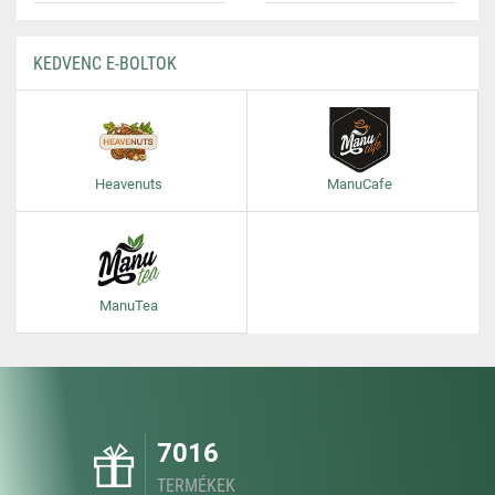
KEDVENC E-BOLTOK
Heavenuts
ManuCafe
ManuTea
7016
TERMÉKEK