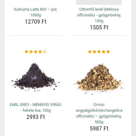
Kurkuma Latte BIO – por,
Citromfű levél (Melissa
1000g
officinalis) - gyógynövény,
12709 Ft
100g
1505 Ft
EARL GREY - MENNYEI VIRÁG
Orvosi
- fekete tea, 100g
angyalgyökér(Archangelica
2993 Ft
officinalis) – gyógynövény,
500g
5987 Ft