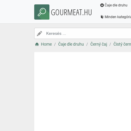
Čaje dle druhu
GOURMEAT.HU
Minden kategóri
Home
Čaje dle druhu
Černý čaj
Čistý čern