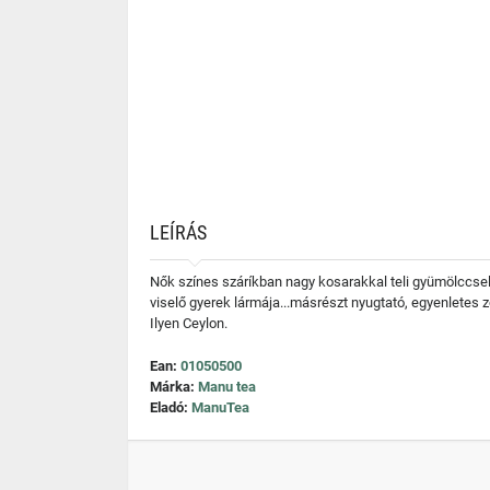
LEÍRÁS
Nők színes száríkban nagy kosarakkal teli gyümölccsel 
viselő gyerek lármája...másrészt nyugtató, egyenletes z
Ilyen Ceylon.
Ean:
01050500
Márka:
Manu tea
Eladó:
ManuTea