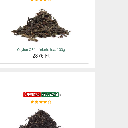
Ceylon OP1 - fekete tea, 100g
2876 Ft
ÚJDONSÁG
KEDVEZMÉNY