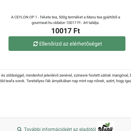
A CEYLON OP 1 - fekete tea, 500g terméket a Manu tea gyártótól a
gourmeat.hu oldalon 10017 Ft - ért találja.
10017 Ft
Ellenőrizd az elérhetőséget
és zöldséggel, mindenhol jelenlévő zenével, színesre festett sátrak mangóval, 
öld teafa sorok. Terebélyes fák árnyékában nap mint nap nőnek, azért, hogy igazi 
További információkért az eladótól