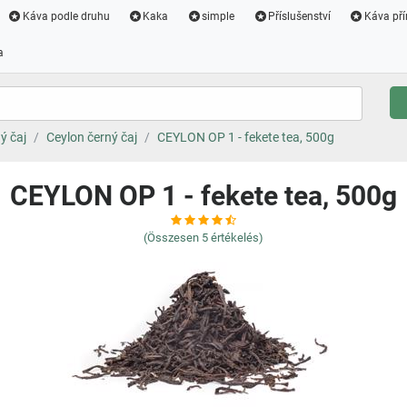
Káva podle druhu
Kaka
simple
Příslušenství
Káva pří
a
ý čaj
Ceylon černý čaj
CEYLON OP 1 - fekete tea, 500g
CEYLON OP 1 - fekete tea, 500g
(Összesen
5
értékelés)