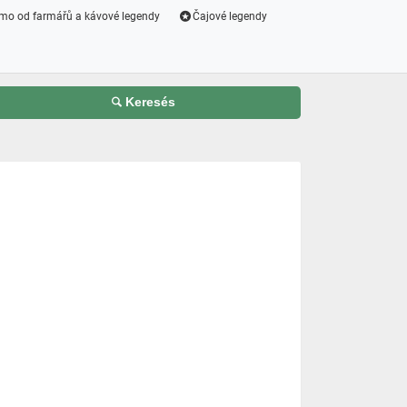
mo od farmářů a kávové legendy
Čajové legendy
Keresés