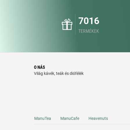
7016
TERMÉKEK
O NÁS
Világ kávék, teák és diófélék
ManuTea
ManuCafe
Heavenuts