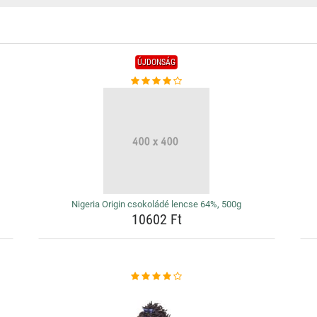
ÚJDONSÁG
Nigeria Origin csokoládé lencse 64%, 500g
10602 Ft