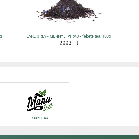
0g
EARL GREY - MENNYEI VIRÁG - fekete tea, 100g
2993 Ft
ManuTea