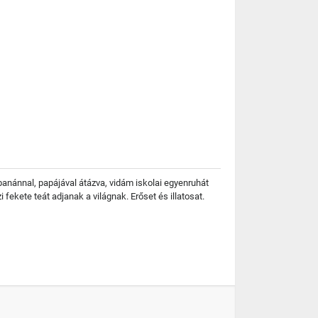
banánnal, papájával átázva, vidám iskolai egyenruhát
fekete teát adjanak a világnak. Erőset és illatosat.