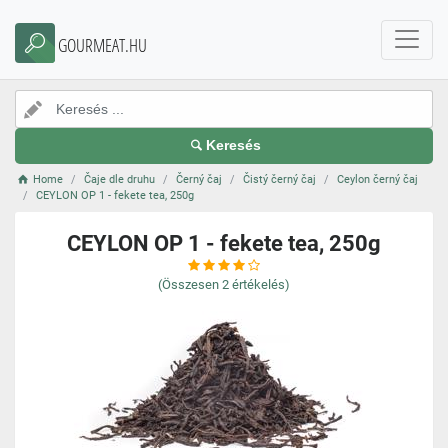
GOURMEAT.HU
Keresés
Home
Čaje dle druhu
Černý čaj
Čistý černý čaj
Ceylon černý čaj
CEYLON OP 1 - fekete tea, 250g
CEYLON OP 1 - fekete tea, 250g
(Összesen
2
értékelés)