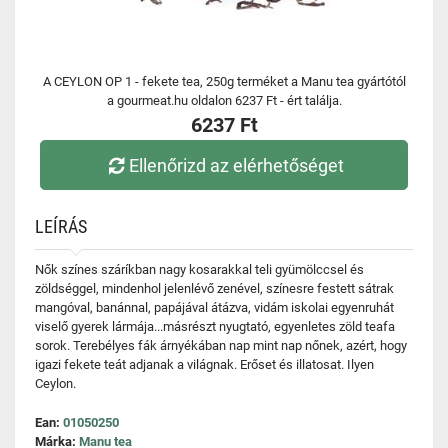
A CEYLON OP 1 - fekete tea, 250g terméket a Manu tea gyártótól
a gourmeat.hu oldalon 6237 Ft - ért találja.
6237 Ft
Ellenőrizd az elérhetőséget
LEÍRÁS
Nők színes száríkban nagy kosarakkal teli gyümölccsel és
zöldséggel, mindenhol jelenlévő zenével, színesre festett sátrak
mangóval, banánnal, papájával átázva, vidám iskolai egyenruhát
viselő gyerek lármája...másrészt nyugtató, egyenletes zöld teafa
sorok. Terebélyes fák árnyékában nap mint nap nőnek, azért, hogy
igazi fekete teát adjanak a világnak. Erőset és illatosat. Ilyen
Ceylon.
Ean:
01050250
Márka:
Manu tea