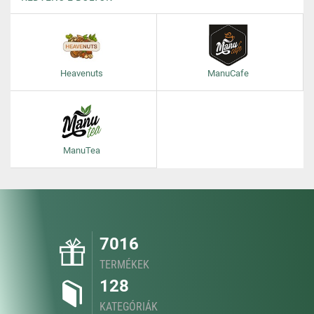
Heavenuts
ManuCafe
ManuTea
7016
TERMÉKEK
128
KATEGÓRIÁK