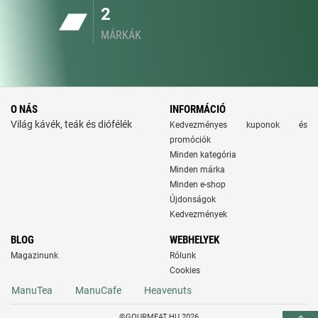
2
MÁRKÁK
O NÁS
INFORMÁCIÓ
Világ kávék, teák és diófélék
Kedvezményes kuponok és
promóciók
Minden kategória
Minden márka
Minden e-shop
Újdonságok
Kedvezmények
BLOG
WEBHELYEK
Magazinunk
Rólunk
Cookies
ManuTea
ManuCafe
Heavenuts
©GOURMEAT.HU 2026