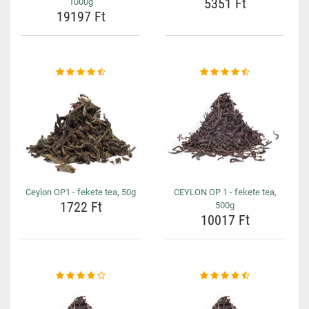
5351 Ft
1000g
19197 Ft
Ceylon OP1 - fekete tea, 50g
CEYLON OP 1 - fekete tea,
1722 Ft
500g
10017 Ft