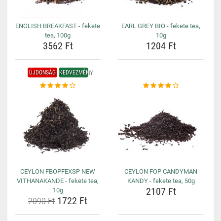
ENGLISH BREAKFAST - fekete
EARL GREY BIO - fekete tea,
tea, 100g
10g
3562 Ft
1204 Ft
ÚJDONSÁG
KEDVEZMÉNY
CEYLON FBOPFEXSP NEW
CEYLON FOP CANDYMAN
VITHANAKANDE - fekete tea,
KANDY - fekete tea, 50g
2107 Ft
10g
1722 Ft
2090 Ft