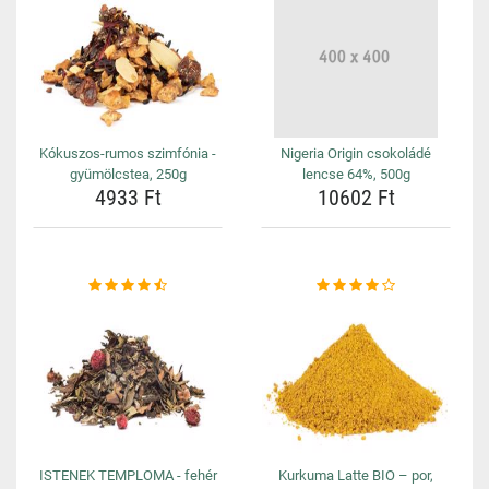
Kókuszos-rumos szimfónia -
Nigeria Origin csokoládé
gyümölcstea, 250g
lencse 64%, 500g
4933 Ft
10602 Ft
ISTENEK TEMPLOMA - fehér
Kurkuma Latte BIO – por,