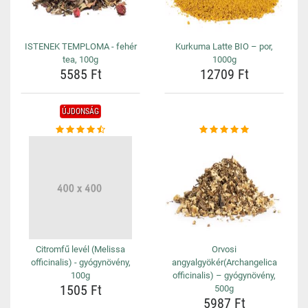
ISTENEK TEMPLOMA - fehér
Kurkuma Latte BIO – por,
tea, 100g
1000g
5585 Ft
12709 Ft
ÚJDONSÁG
Citromfű levél (Melissa
Orvosi
officinalis) - gyógynövény,
angyalgyökér(Archangelica
100g
officinalis) – gyógynövény,
1505 Ft
500g
5987 Ft