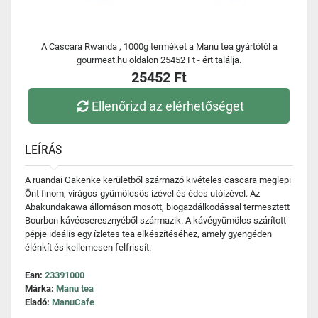
A Cascara Rwanda , 1000g terméket a Manu tea gyártótól a
gourmeat.hu oldalon 25452 Ft - ért találja.
25452 Ft
Ellenőrizd az elérhetőséget
LEÍRÁS
A ruandai Gakenke kerületből származó kivételes cascara meglepi
Önt finom, virágos-gyümölcsös ízével és édes utóízével. Az
Abakundakawa állomáson mosott, biogazdálkodással termesztett
Bourbon kávécseresznyéből származik. A kávégyümölcs szárított
pépje ideális egy ízletes tea elkészítéséhez, amely gyengéden
élénkít és kellemesen felfrissít.
Ean:
23391000
Márka:
Manu tea
Eladó:
ManuCafe