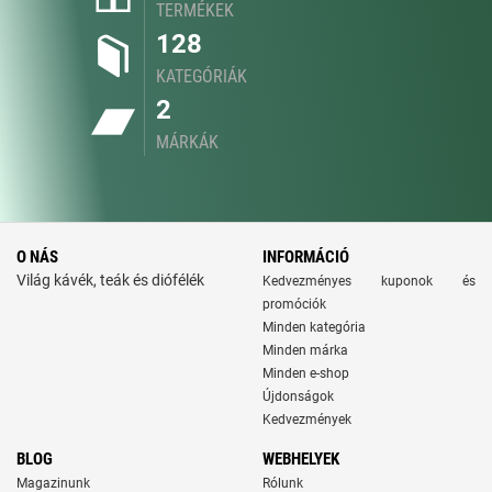
TERMÉKEK
128
KATEGÓRIÁK
2
MÁRKÁK
O NÁS
INFORMÁCIÓ
Világ kávék, teák és diófélék
Kedvezményes kuponok és
promóciók
Minden kategória
Minden márka
Minden e-shop
Újdonságok
Kedvezmények
BLOG
WEBHELYEK
Magazinunk
Rólunk