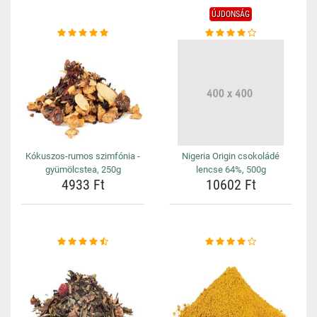
ÚJDONSÁG
Kókuszos-rumos szimfónia -
Nigeria Origin csokoládé
gyümölcstea, 250g
lencse 64%, 500g
4933 Ft
10602 Ft