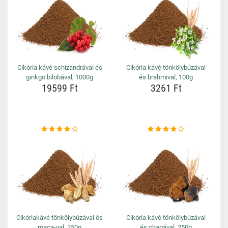
Cikória kávé schizandrával és
Cikória kávé tönkölybúzával
ginkgo bilobával, 1000g
és brahmival, 100g
19599 Ft
3261 Ft
Cikóriakávé tönkölybúzával és
Cikória kávé tönkölybúzával
maca-val, 250g
és chagával, 250g